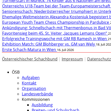
Turnierstart in Mureck: 74 Kinder aus 6 Nationen am Bret
Österreichs U18-Team bei der Team-Europameisterschaft
Seniorenschach: Niederösterreicher triumphiert in Unte
Ehemalige Weltmeisterin Alexandra Kosteniuk begeistert 
European Youth Team Chess Championship in Pardubice
Ankündigung: Schnellschach mit Thermenbonus in Bad V
Favoritensieg beim 45. St. Veiter „Jacques Lemans Open“
23
Erfolgreiche Trainingswoche mit GM RB Ramesh in Wien
21
Exhibition Match: GM Blohberger vs. GM van Wely
18. Juli 20
Erste Schach-Matura in Wien
16. Juli 2026
Österreichischer Schachbund
|
Impressum
|
Datenschutz
ÖSB
Aufgaben
Kontakt
Organisation
Landesverbände
Kommissionen
Ausbildung
Breiten- und Schulschach