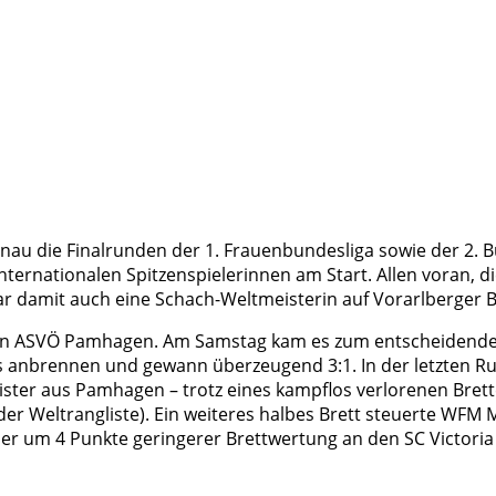
enau die Finalrunden der 1. Frauenbundesliga sowie der 2. 
nternationalen Spitzenspielerinnen am Start. Allen voran, d
war damit auch eine Schach-Weltmeisterin auf Vorarlberger 
t an ASVÖ Pamhagen. Am Samstag kam es zum entscheidenden 
s anbrennen und gewann überzeugend 3:1. In der letzten 
ister aus Pamhagen – trotz eines kampflos verlorenen Bret
12 der Weltrangliste). Ein weiteres halbes Brett steuerte 
aber um 4 Punkte geringerer Brettwertung an den SC Victori