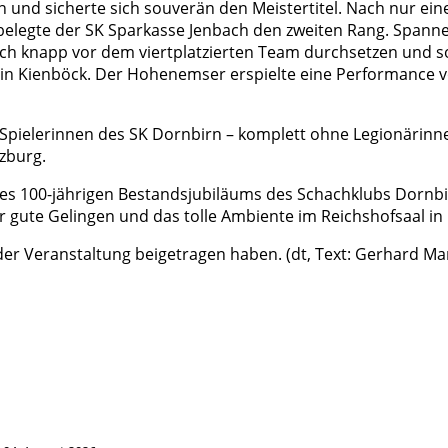
und sicherte sich souverän den Meistertitel. Nach nur einem
r belegte der SK Sparkasse Jenbach den zweiten Rang. Spann
ch knapp vor dem viertplatzierten Team durchsetzen und s
in Kienböck. Der Hohenemser erspielte eine Performance von
 Spielerinnen des SK Dornbirn – komplett ohne Legionärinnen
zburg.
s 100-jährigen Bestandsjubiläums des Schachklubs Dornbir
gute Gelingen und das tolle Ambiente im Reichshofsaal in 
 der Veranstaltung beigetragen haben. (dt, Text: Gerhard 