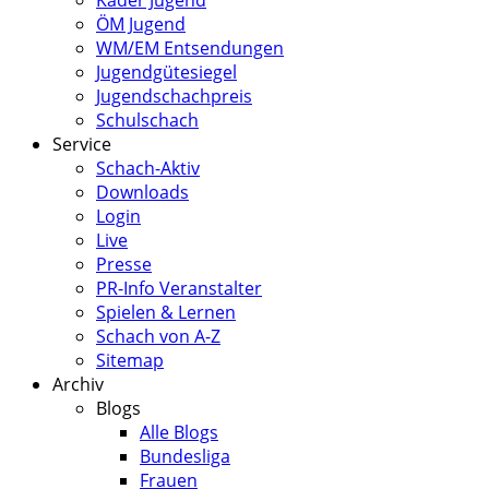
Kader Jugend
ÖM Jugend
WM/EM Entsendungen
Jugendgütesiegel
Jugendschachpreis
Schulschach
Service
Schach-Aktiv
Downloads
Login
Live
Presse
PR-Info Veranstalter
Spielen & Lernen
Schach von A-Z
Sitemap
Archiv
Blogs
Alle Blogs
Bundesliga
Frauen