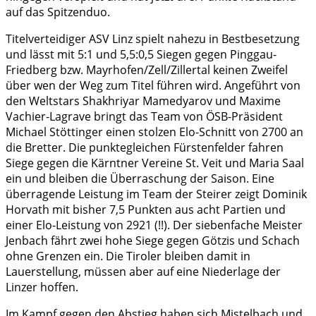
auf das Spitzenduo.
Titelverteidiger ASV Linz spielt nahezu in Bestbesetzung
und lässt mit 5:1 und 5,5:0,5 Siegen gegen Pinggau-
Friedberg bzw. Mayrhofen/Zell/Zillertal keinen Zweifel
über wen der Weg zum Titel führen wird. Angeführt von
den Weltstars Shakhriyar Mamedyarov und Maxime
Vachier-Lagrave bringt das Team von ÖSB-Präsident
Michael Stöttinger einen stolzen Elo-Schnitt von 2700 an
die Bretter. Die punktegleichen Fürstenfelder fahren
Siege gegen die Kärntner Vereine St. Veit und Maria Saal
ein und bleiben die Überraschung der Saison. Eine
überragende Leistung im Team der Steirer zeigt Dominik
Horvath mit bisher 7,5 Punkten aus acht Partien und
einer Elo-Leistung von 2921 (!!). Der siebenfache Meister
Jenbach fährt zwei hohe Siege gegen Götzis und Schach
ohne Grenzen ein. Die Tiroler bleiben damit in
Lauerstellung, müssen aber auf eine Niederlage der
Linzer hoffen.
Im Kampf gegen den Abstieg haben sich Mistelbach und