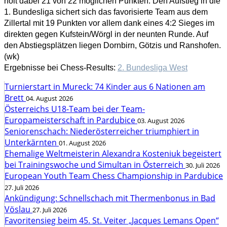
holt dabei 21 von 22 möglichen Punkten. Den Aufstieg in die
1. Bundesliga sichert sich das favorisierte Team aus dem
Zillertal mit 19 Punkten vor allem dank eines 4:2 Sieges im
direkten gegen Kufstein/Wörgl in der neunten Runde. Auf
den Abstiegsplätzen liegen Dornbirn, Götzis und Ranshofen.
(wk)
Ergebnisse bei Chess-Results:
2. Bundesliga West
Turnierstart in Mureck: 74 Kinder aus 6 Nationen am
Brett
04. August 2026
Österreichs U18-Team bei der Team-
Europameisterschaft in Pardubice
03. August 2026
Seniorenschach: Niederösterreicher triumphiert in
Unterkärnten
01. August 2026
Ehemalige Weltmeisterin Alexandra Kosteniuk begeistert
bei Trainingswoche und Simultan in Österreich
30. Juli 2026
European Youth Team Chess Championship in Pardubice
27. Juli 2026
Ankündigung: Schnellschach mit Thermenbonus in Bad
Vöslau
27. Juli 2026
Favoritensieg beim 45. St. Veiter „Jacques Lemans Open“