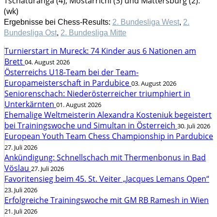
Tschaturanga (4), Mostarrichi (3) und Mattersburg (2).
(wk)
Ergebnisse bei Chess-Results:
2. Bundesliga West
,
2.
Bundesliga Ost
,
2. Bundesliga Mitte
Turnierstart in Mureck: 74 Kinder aus 6 Nationen am
Brett
04. August 2026
Österreichs U18-Team bei der Team-
Europameisterschaft in Pardubice
03. August 2026
Seniorenschach: Niederösterreicher triumphiert in
Unterkärnten
01. August 2026
Ehemalige Weltmeisterin Alexandra Kosteniuk begeistert
bei Trainingswoche und Simultan in Österreich
30. Juli 2026
European Youth Team Chess Championship in Pardubice
27. Juli 2026
Ankündigung: Schnellschach mit Thermenbonus in Bad
Vöslau
27. Juli 2026
Favoritensieg beim 45. St. Veiter „Jacques Lemans Open“
23. Juli 2026
Erfolgreiche Trainingswoche mit GM RB Ramesh in Wien
21. Juli 2026