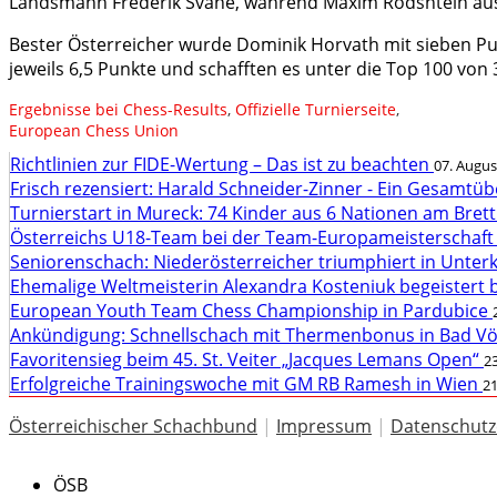
Landsmann Frederik Svane, während Maxim Rodshtein aus I
Bester Österreicher wurde Dominik Horvath mit sieben Pu
jeweils 6,5 Punkte und schafften es unter die Top 100 von
Ergebnisse bei Chess-Results
,
Offizielle Turnierseite
,
European Chess Union
Richtlinien zur FIDE-Wertung – Das ist zu beachten
07. Augus
Frisch rezensiert: Harald Schneider-Zinner - Ein Gesamtüb
Turnierstart in Mureck: 74 Kinder aus 6 Nationen am Bret
Österreichs U18-Team bei der Team-Europameisterschaft
Seniorenschach: Niederösterreicher triumphiert in Unte
Ehemalige Weltmeisterin Alexandra Kosteniuk begeistert 
European Youth Team Chess Championship in Pardubice
Ankündigung: Schnellschach mit Thermenbonus in Bad V
Favoritensieg beim 45. St. Veiter „Jacques Lemans Open“
23
Erfolgreiche Trainingswoche mit GM RB Ramesh in Wien
21
Österreichischer Schachbund
|
Impressum
|
Datenschutz
ÖSB