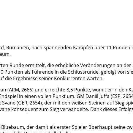
ord, Rumänien, nach spannenden Kämpfen über 11 Runden in
baum.
zten Runde ermittelt, die erhebliche Veränderungen an der
8/10 Punkten als Führende in die Schlussrunde, gefolgt von 
auf die Ergebnisse seiner Konkurrenten warten.
n (ARM, 2666) und erreichte 8,5 Punkte, womit er in den Ka
Endspiel in einen vollen Punkt um. GM Daniil Juffa (ESP, 26
vane (GER, 2654), der mit den weißen Steinen auf Sieg spiel
vane konsequent zum Sieg verwandelte. Dank dieses Erfolgs 
 Bluebaum, der damit als erster Spieler überhaupt seine zw