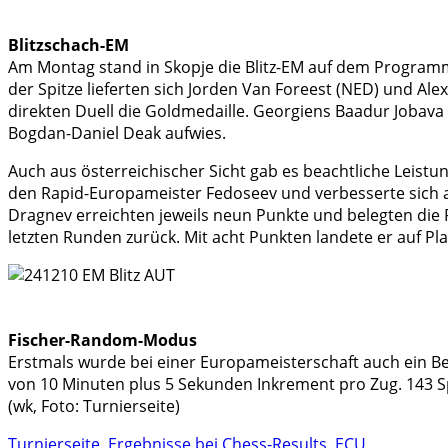
Blitzschach-EM
Am Montag stand in Skopje die Blitz-EM auf dem Program
der Spitze lieferten sich Jorden Van Foreest (NED) und Al
direkten Duell die Goldmedaille. Georgiens Baadur Jobava
Bogdan-Daniel Deak aufwies.
Auch aus österreichischer Sicht gab es beachtliche Leistun
den Rapid-Europameister Fedoseev und verbesserte sich al
Dragnev erreichten jeweils neun Punkte und belegten die Pl
letzten Runden zurück. Mit acht Punkten landete er auf Plat
Fischer-Random-Modus
Erstmals wurde bei einer Europameisterschaft auch ein 
von 10 Minuten plus 5 Sekunden Inkrement pro Zug. 143 Sp
(wk, Foto: Turnierseite)
Turnierseite
,
Ergebnisse bei Chess-Results
,
ECU