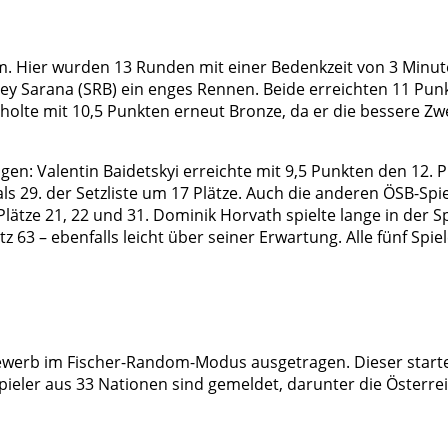
m. Hier wurden 13 Runden mit einer Bedenkzeit von 3 Minu
exey Sarana (SRB) ein enges Rennen. Beide erreichten 11 Pun
 holte mit 10,5 Punkten erneut Bronze, da er die bessere 
gen: Valentin Baidetskyi erreichte mit 9,5 Punkten den 12. 
s 29. der Setzliste um 17 Plätze. Auch die anderen ÖSB-Spi
ätze 21, 22 und 31. Dominik Horvath spielte lange in der Sp
z 63 – ebenfalls leicht über seiner Erwartung. Alle fünf Spiel
Bewerb im Fischer-Random-Modus ausgetragen. Dieser start
ieler aus 33 Nationen sind gemeldet, darunter die Österre