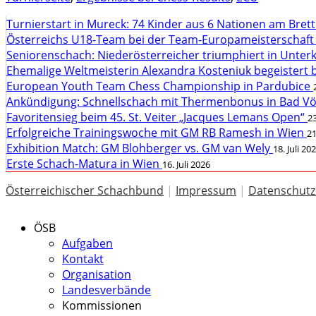
Turnierstart in Mureck: 74 Kinder aus 6 Nationen am Bret
Österreichs U18-Team bei der Team-Europameisterschaft
Seniorenschach: Niederösterreicher triumphiert in Unte
Ehemalige Weltmeisterin Alexandra Kosteniuk begeistert 
European Youth Team Chess Championship in Pardubice
Ankündigung: Schnellschach mit Thermenbonus in Bad V
Favoritensieg beim 45. St. Veiter „Jacques Lemans Open“
23
Erfolgreiche Trainingswoche mit GM RB Ramesh in Wien
21
Exhibition Match: GM Blohberger vs. GM van Wely
18. Juli 20
Erste Schach-Matura in Wien
16. Juli 2026
Österreichischer Schachbund
|
Impressum
|
Datenschutz
ÖSB
Aufgaben
Kontakt
Organisation
Landesverbände
Kommissionen