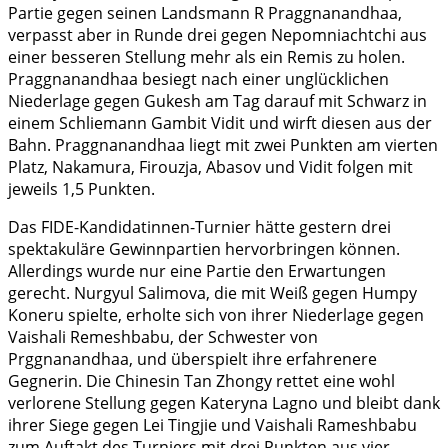
Partie gegen seinen Landsmann R Praggnanandhaa,
verpasst aber in Runde drei gegen Nepomniachtchi aus
einer besseren Stellung mehr als ein Remis zu holen.
Praggnanandhaa besiegt nach einer unglücklichen
Niederlage gegen Gukesh am Tag darauf mit Schwarz in
einem Schliemann Gambit Vidit und wirft diesen aus der
Bahn. Praggnanandhaa liegt mit zwei Punkten am vierten
Platz, Nakamura, Firouzja, Abasov und Vidit folgen mit
jeweils 1,5 Punkten.
Das FIDE-Kandidatinnen-Turnier hätte gestern drei
spektakuläre Gewinnpartien hervorbringen können.
Allerdings wurde nur eine Partie den Erwartungen
gerecht. Nurgyul Salimova, die mit Weiß gegen Humpy
Koneru spielte, erholte sich von ihrer Niederlage gegen
Vaishali Remeshbabu, der Schwester von
Prggnanandhaa, und überspielt ihre erfahrenere
Gegnerin. Die Chinesin Tan Zhongy rettet eine wohl
verlorene Stellung gegen Kateryna Lagno und bleibt dank
ihrer Siege gegen Lei Tingjie und Vaishali Rameshbabu
zum Auftakt des Turniers mit drei Punkten aus vier