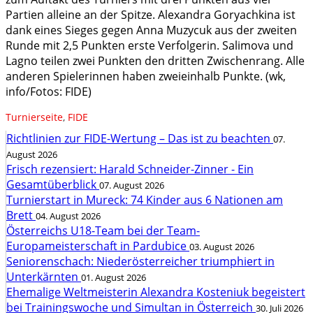
Partien alleine an der Spitze. Alexandra Goryachkina ist
dank eines Sieges gegen Anna Muzycuk aus der zweiten
Runde mit 2,5 Punkten erste Verfolgerin. Salimova und
Lagno teilen zwei Punkten den dritten Zwischenrang. Alle
anderen Spielerinnen haben zweieinhalb Punkte. (wk,
info/Fotos: FIDE)
Turnierseite
,
FIDE
Richtlinien zur FIDE-Wertung – Das ist zu beachten
07.
August 2026
Frisch rezensiert: Harald Schneider-Zinner - Ein
Gesamtüberblick
07. August 2026
Turnierstart in Mureck: 74 Kinder aus 6 Nationen am
Brett
04. August 2026
Österreichs U18-Team bei der Team-
Europameisterschaft in Pardubice
03. August 2026
Seniorenschach: Niederösterreicher triumphiert in
Unterkärnten
01. August 2026
Ehemalige Weltmeisterin Alexandra Kosteniuk begeistert
bei Trainingswoche und Simultan in Österreich
30. Juli 2026