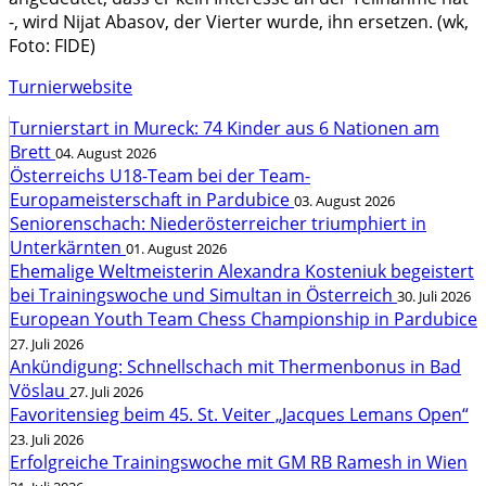
-, wird Nijat Abasov, der Vierter wurde, ihn ersetzen. (wk,
Foto: FIDE)
Turnierwebsite
Turnierstart in Mureck: 74 Kinder aus 6 Nationen am
Brett
04. August 2026
Österreichs U18-Team bei der Team-
Europameisterschaft in Pardubice
03. August 2026
Seniorenschach: Niederösterreicher triumphiert in
Unterkärnten
01. August 2026
Ehemalige Weltmeisterin Alexandra Kosteniuk begeistert
bei Trainingswoche und Simultan in Österreich
30. Juli 2026
European Youth Team Chess Championship in Pardubice
27. Juli 2026
Ankündigung: Schnellschach mit Thermenbonus in Bad
Vöslau
27. Juli 2026
Favoritensieg beim 45. St. Veiter „Jacques Lemans Open“
23. Juli 2026
Erfolgreiche Trainingswoche mit GM RB Ramesh in Wien