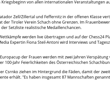
iegsbeginn von allen internationalen Veranstaltungen aus
or Zell/Zillertal und Feffernitz in der offenen Klasse vert
at der Tiroler Verein Schach ohne Grenzen. Im Frauenbewer
r Setzliste realistische Medaillenchancen.
Die Wettkämpfe werden live übertragen und auf der Chess24 
Media Expertin Fiona Steil-Antoni wird Interviews und Tag
Europacup der Frauen werden mit zwei Jahren Verspätung vo
er 100-Jahr Feierlichkeiten des Österreichischen Schachbun
r Csrnko ziehen im Hintergrund die Fäden, damit der zweite
nte erhält. "Es haben insgesamt 87 Mannschaften genannt, 