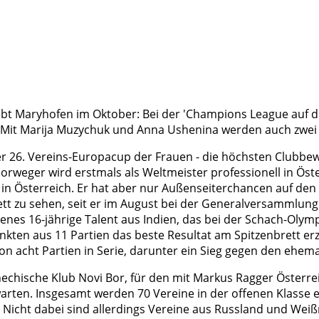
bt Maryhofen im Oktober: Bei der 'Champions League auf d
Mit Marija Muzychuk und Anna Ushenina werden auch zwei Ex
er 26. Vereins-Europacup der Frauen - die höchsten Clubbe
rweger wird erstmals als Weltmeister professionell in Österr
in Österreich. Er hat aber nur Außenseiterchancen auf den 
tt zu sehen, seit er im August bei der Generalversammlun
nes 16-jährige Talent aus Indien, das bei der Schach-Olymp
ten aus 11 Partien das beste Resultat am Spitzenbrett erz
on acht Partien in Serie, darunter ein Sieg gegen den ehem
echische Klub Novi Bor, für den mit Markus Ragger Österre
rten. Insgesamt werden 70 Vereine in der offenen Klasse e
 Nicht dabei sind allerdings Vereine aus Russland und Weiß