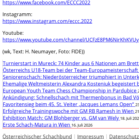
https://www.facebook.com/ECCC2022
Instagramm:
https://www.instagram.com/eccc.2022
Youtube:
https://www.youtube.com/channel/UCFzE8PM6NirKhKVUyi
(wk, Text: H. Neumayer, Foto: FIDE))
Turnierstart in Mureck: 74 Kinder aus 6 Nationen am Bret
Österreichs U18-Team bei der Team-Europameisterschaft
Seniorenschach: Niederösterreicher triumphiert in Unte
Ehemalige Weltmeisterin Alexandra Kosteniuk begeistert 
European Youth Team Chess Championship in Pardubice
Ankündigung: Schnellschach mit Thermenbonus in Bad V
Favoritensieg beim 45. St. Veiter „Jacques Lemans Open“
23
Erfolgreiche Trainingswoche mit GM RB Ramesh in Wien
21
Exhibition Match: GM Blohberger vs. GM van Wely
18. Juli 20
Erste Schach-Matura in Wien
16. Juli 2026
Österreichischer Schachbund
|
Impressum
|
Datenschutz