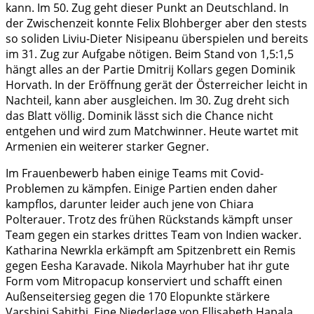
kann. Im 50. Zug geht dieser Punkt an Deutschland. In
der Zwischenzeit konnte Felix Blohberger aber den stests
so soliden Liviu-Dieter Nisipeanu überspielen und bereits
im 31. Zug zur Aufgabe nötigen. Beim Stand von 1,5:1,5
hängt alles an der Partie Dmitrij Kollars gegen Dominik
Horvath. In der Eröffnung gerät der Österreicher leicht in
Nachteil, kann aber ausgleichen. Im 30. Zug dreht sich
das Blatt völlig. Dominik lässt sich die Chance nicht
entgehen und wird zum Matchwinner. Heute wartet mit
Armenien ein weiterer starker Gegner.
Im Frauenbewerb haben einige Teams mit Covid-
Problemen zu kämpfen. Einige Partien enden daher
kampflos, darunter leider auch jene von Chiara
Polterauer. Trotz des frühen Rückstands kämpft unser
Team gegen ein starkes drittes Team von Indien wacker.
Katharina Newrkla erkämpft am Spitzenbrett ein Remis
gegen Eesha Karavade. Nikola Mayrhuber hat ihr gute
Form vom Mitropacup konserviert und schafft einen
Außenseitersieg gegen die 170 Elopunkte stärkere
Varshini Sahithi. Eine Niederlage von Ellisabeth Hapala