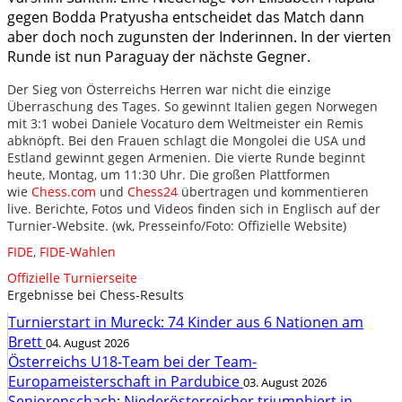
gegen Bodda Pratyusha entscheidet das Match dann
aber doch noch zugunsten der Inderinnen. In der vierten
Runde ist nun Paraguay der nächste Gegner.
Der Sieg von Österreichs Herren war nicht die einzige
Überraschung des Tages. So gewinnt Italien gegen Norwegen
mit 3:1 wobei Daniele Vocaturo dem Weltmeister ein Remis
abknöpft. Bei den Frauen schlagt die Mongolei die USA und
Estland gewinnt gegen Armenien. Die vierte Runde beginnt
heute, Montag, um 11:30 Uhr. Die großen Plattformen
wie
Chess.com
und
Chess24
übertragen und kommentieren
live. Berichte, Fotos und Videos finden sich in Englisch auf der
Turnier-Website. (wk, Presseinfo/Foto: Offizielle Website)
FIDE
,
FIDE-Wahlen
Offizielle Turnierseite
Ergebnisse bei Chess-Results
Turnierstart in Mureck: 74 Kinder aus 6 Nationen am
Brett
04. August 2026
Österreichs U18-Team bei der Team-
Europameisterschaft in Pardubice
03. August 2026
Seniorenschach: Niederösterreicher triumphiert in