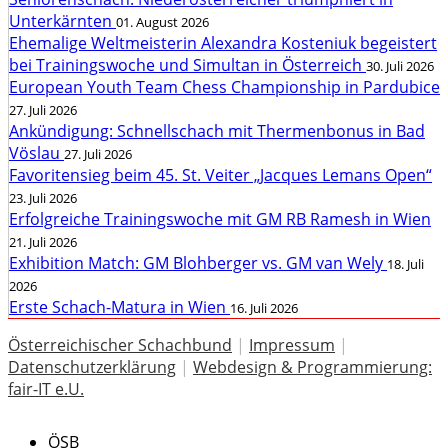
Unterkärnten
01. August 2026
Ehemalige Weltmeisterin Alexandra Kosteniuk begeistert
bei Trainingswoche und Simultan in Österreich
30. Juli 2026
European Youth Team Chess Championship in Pardubice
27. Juli 2026
Ankündigung: Schnellschach mit Thermenbonus in Bad
Vöslau
27. Juli 2026
Favoritensieg beim 45. St. Veiter „Jacques Lemans Open“
23. Juli 2026
Erfolgreiche Trainingswoche mit GM RB Ramesh in Wien
21. Juli 2026
Exhibition Match: GM Blohberger vs. GM van Wely
18. Juli
2026
Erste Schach-Matura in Wien
16. Juli 2026
Österreichischer Schachbund
|
Impressum
|
Datenschutzerklärung
|
Webdesign & Programmierung:
fair-IT e.U.
ÖSB