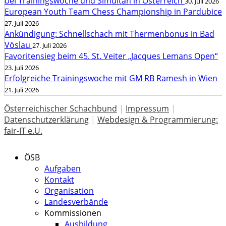
bei Trainingswoche und Simultan in Österreich
30. Juli 2026
European Youth Team Chess Championship in Pardubice
27. Juli 2026
Ankündigung: Schnellschach mit Thermenbonus in Bad
Vöslau
27. Juli 2026
Favoritensieg beim 45. St. Veiter „Jacques Lemans Open“
23. Juli 2026
Erfolgreiche Trainingswoche mit GM RB Ramesh in Wien
21. Juli 2026
Österreichischer Schachbund
|
Impressum
|
Datenschutzerklärung
|
Webdesign & Programmierung:
fair-IT e.U.
ÖSB
Aufgaben
Kontakt
Organisation
Landesverbände
Kommissionen
Ausbildung