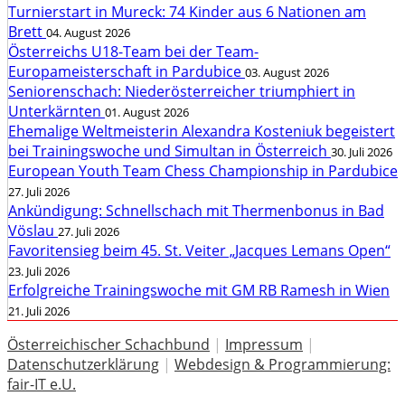
Turnierstart in Mureck: 74 Kinder aus 6 Nationen am
Brett
04. August 2026
Österreichs U18-Team bei der Team-
Europameisterschaft in Pardubice
03. August 2026
Seniorenschach: Niederösterreicher triumphiert in
Unterkärnten
01. August 2026
Ehemalige Weltmeisterin Alexandra Kosteniuk begeistert
bei Trainingswoche und Simultan in Österreich
30. Juli 2026
European Youth Team Chess Championship in Pardubice
27. Juli 2026
Ankündigung: Schnellschach mit Thermenbonus in Bad
Vöslau
27. Juli 2026
Favoritensieg beim 45. St. Veiter „Jacques Lemans Open“
23. Juli 2026
Erfolgreiche Trainingswoche mit GM RB Ramesh in Wien
21. Juli 2026
Österreichischer Schachbund
|
Impressum
|
Datenschutzerklärung
|
Webdesign & Programmierung:
fair-IT e.U.