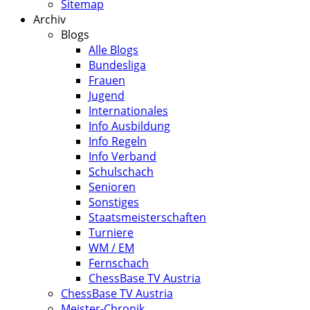
Sitemap
Archiv
Blogs
Alle Blogs
Bundesliga
Frauen
Jugend
Internationales
Info Ausbildung
Info Regeln
Info Verband
Schulschach
Senioren
Sonstiges
Staatsmeisterschaften
Turniere
WM / EM
Fernschach
ChessBase TV Austria
ChessBase TV Austria
Meister-Chronik