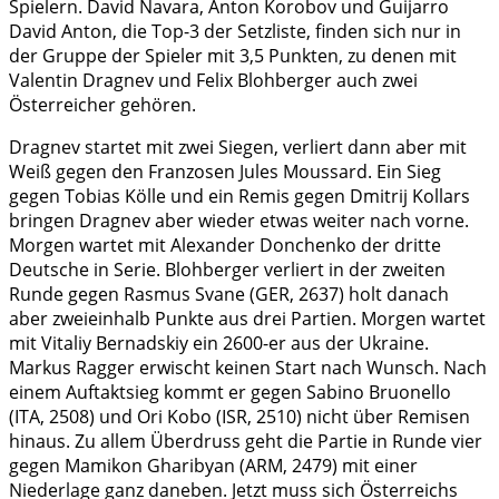
Spielern. David Navara, Anton Korobov und Guijarro
David Anton, die Top-3 der Setzliste, finden sich nur in
der Gruppe der Spieler mit 3,5 Punkten, zu denen mit
Valentin Dragnev und Felix Blohberger auch zwei
Österreicher gehören.
Dragnev startet mit zwei Siegen, verliert dann aber mit
Weiß gegen den Franzosen Jules Moussard. Ein Sieg
gegen Tobias Kölle und ein Remis gegen Dmitrij Kollars
bringen Dragnev aber wieder etwas weiter nach vorne.
Morgen wartet mit Alexander Donchenko der dritte
Deutsche in Serie. Blohberger verliert in der zweiten
Runde gegen Rasmus Svane (GER, 2637) holt danach
aber zweieinhalb Punkte aus drei Partien. Morgen wartet
mit Vitaliy Bernadskiy ein 2600-er aus der Ukraine.
Markus Ragger erwischt keinen Start nach Wunsch. Nach
einem Auftaktsieg kommt er gegen Sabino Bruonello
(ITA, 2508) und Ori Kobo (ISR, 2510) nicht über Remisen
hinaus. Zu allem Überdruss geht die Partie in Runde vier
gegen Mamikon Gharibyan (ARM, 2479) mit einer
Niederlage ganz daneben. Jetzt muss sich Österreichs