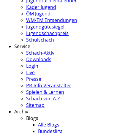
Jugendturnierkalender
Kader Jugend
ÖM Jugend
WM/EM Entsendungen
Jugendgütesiegel
Jugendschachpreis
Schulschach
Service
Schach-Aktiv
Downloads
Login
Live
Presse
PR-Info Veranstalter
Spielen & Lernen
Schach von A-Z
Sitemap
Archiv
Blogs
Alle Blogs
Bundesliga