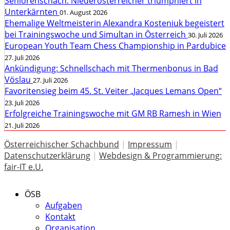
Seniorenschach: Niederösterreicher triumphiert in
Unterkärnten
01. August 2026
Ehemalige Weltmeisterin Alexandra Kosteniuk begeistert
bei Trainingswoche und Simultan in Österreich
30. Juli 2026
European Youth Team Chess Championship in Pardubice
27. Juli 2026
Ankündigung: Schnellschach mit Thermenbonus in Bad
Vöslau
27. Juli 2026
Favoritensieg beim 45. St. Veiter „Jacques Lemans Open“
23. Juli 2026
Erfolgreiche Trainingswoche mit GM RB Ramesh in Wien
21. Juli 2026
Österreichischer Schachbund
|
Impressum
|
Datenschutzerklärung
|
Webdesign & Programmierung:
fair-IT e.U.
ÖSB
Aufgaben
Kontakt
Organisation