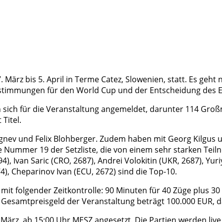
 März bis 5. April in Terme Catez, Slowenien, statt. Es geh
stimmungen für den World Cup und der Entscheidung des ECU
sich für die Veranstaltung angemeldet, darunter 114 Großm
Titel.
gnev und Felix Blohberger. Zudem haben mit Georg Kilgus 
ie Nummer 19 der Setzliste, die von einem sehr starken Teil
), Ivan Saric (CRO, 2687), Andrei Volokitin (UKR, 2687), Yur
), Cheparinov Ivan (ECU, 2672) sind die Top-10.
 mit folgender Zeitkontrolle: 90 Minuten für 40 Züge plus 3
Gesamtpreisgeld der Veranstaltung beträgt 100.000 EUR, d
März, ab 15:00 Uhr MESZ angesetzt. Die Partien werden live 