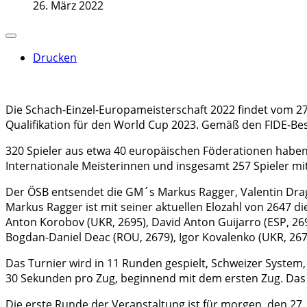
26. März 2022
Drucken
Die Schach-Einzel-Europameisterschaft 2022 findet vom 27.
Qualifikation für den World Cup 2023. Gemäß den FIDE-Be
320 Spieler aus etwa 40 europäischen Föderationen haben 
Internationale Meisterinnen und insgesamt 257 Spieler mit 
Der ÖSB entsendet die GM´s Markus Ragger, Valentin Dra
Markus Ragger ist mit seiner aktuellen Elozahl von 2647 d
Anton Korobov (UKR, 2695), David Anton Guijarro (ESP, 2694
Bogdan-Daniel Deac (ROU, 2679), Igor Kovalenko (UKR, 2674
Das Turnier wird in 11 Runden gespielt, Schweizer System,
30 Sekunden pro Zug, beginnend mit dem ersten Zug. Das 
Die erste Runde der Veranstaltung ist für morgen, den 27. 