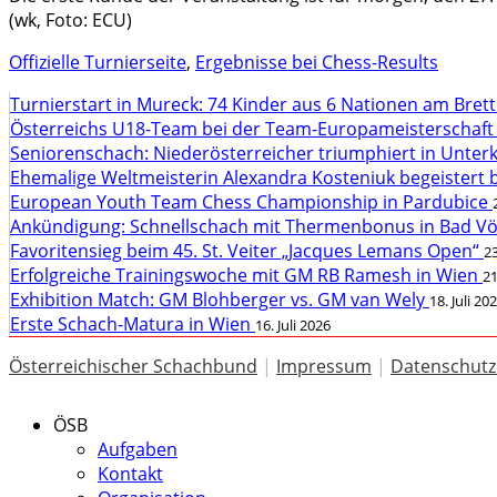
(wk, Foto: ECU)
Offizielle Turnierseite
,
Ergebnisse bei Chess-Results
Turnierstart in Mureck: 74 Kinder aus 6 Nationen am Bret
Österreichs U18-Team bei der Team-Europameisterschaft
Seniorenschach: Niederösterreicher triumphiert in Unte
Ehemalige Weltmeisterin Alexandra Kosteniuk begeistert 
European Youth Team Chess Championship in Pardubice
Ankündigung: Schnellschach mit Thermenbonus in Bad V
Favoritensieg beim 45. St. Veiter „Jacques Lemans Open“
23
Erfolgreiche Trainingswoche mit GM RB Ramesh in Wien
21
Exhibition Match: GM Blohberger vs. GM van Wely
18. Juli 20
Erste Schach-Matura in Wien
16. Juli 2026
Österreichischer Schachbund
|
Impressum
|
Datenschutz
ÖSB
Aufgaben
Kontakt