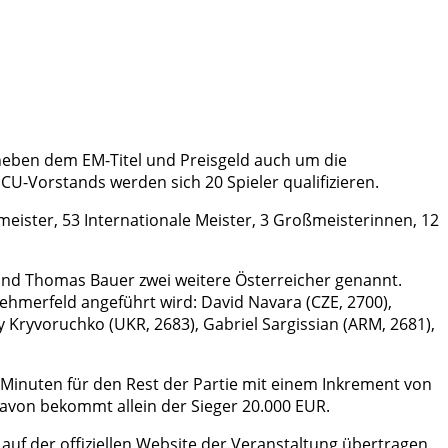
t neben dem EM-Titel und Preisgeld auch um die
-Vorstands werden sich 20 Spieler qualifizieren.
eister, 53 Internationale Meister, 3 Großmeisterinnen, 12
und Thomas Bauer zwei weitere Österreicher genannt.
nehmerfeld angeführt wird: David Navara (CZE, 2700),
iy Kryvoruchko (UKR, 2683), Gabriel Sargissian (ARM, 2681),
0 Minuten für den Rest der Partie mit einem Inkrement von
avon bekommt allein der Sieger 20.000 EUR.
auf der offiziellen Website der Veranstaltung übertragen.