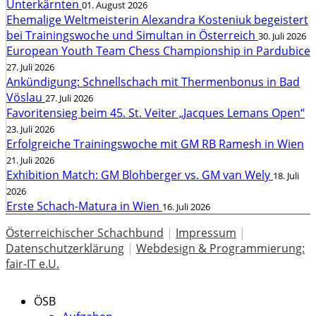
Unterkärnten
01. August 2026
Ehemalige Weltmeisterin Alexandra Kosteniuk begeistert
bei Trainingswoche und Simultan in Österreich
30. Juli 2026
European Youth Team Chess Championship in Pardubice
27. Juli 2026
Ankündigung: Schnellschach mit Thermenbonus in Bad
Vöslau
27. Juli 2026
Favoritensieg beim 45. St. Veiter „Jacques Lemans Open“
23. Juli 2026
Erfolgreiche Trainingswoche mit GM RB Ramesh in Wien
21. Juli 2026
Exhibition Match: GM Blohberger vs. GM van Wely
18. Juli
2026
Erste Schach-Matura in Wien
16. Juli 2026
Österreichischer Schachbund
|
Impressum
|
Datenschutzerklärung
|
Webdesign & Programmierung:
fair-IT e.U.
ÖSB