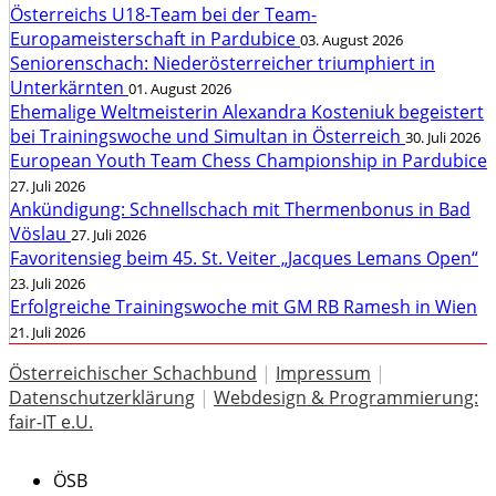
Österreichs U18-Team bei der Team-
Europameisterschaft in Pardubice
03. August 2026
Seniorenschach: Niederösterreicher triumphiert in
Unterkärnten
01. August 2026
Ehemalige Weltmeisterin Alexandra Kosteniuk begeistert
bei Trainingswoche und Simultan in Österreich
30. Juli 2026
European Youth Team Chess Championship in Pardubice
27. Juli 2026
Ankündigung: Schnellschach mit Thermenbonus in Bad
Vöslau
27. Juli 2026
Favoritensieg beim 45. St. Veiter „Jacques Lemans Open“
23. Juli 2026
Erfolgreiche Trainingswoche mit GM RB Ramesh in Wien
21. Juli 2026
Österreichischer Schachbund
|
Impressum
|
Datenschutzerklärung
|
Webdesign & Programmierung:
fair-IT e.U.
ÖSB