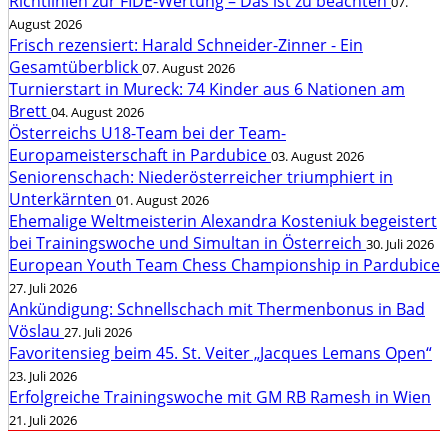
Richtlinien zur FIDE-Wertung – Das ist zu beachten
07.
August 2026
Frisch rezensiert: Harald Schneider-Zinner - Ein
Gesamtüberblick
07. August 2026
Turnierstart in Mureck: 74 Kinder aus 6 Nationen am
Brett
04. August 2026
Österreichs U18-Team bei der Team-
Europameisterschaft in Pardubice
03. August 2026
Seniorenschach: Niederösterreicher triumphiert in
Unterkärnten
01. August 2026
Ehemalige Weltmeisterin Alexandra Kosteniuk begeistert
bei Trainingswoche und Simultan in Österreich
30. Juli 2026
European Youth Team Chess Championship in Pardubice
27. Juli 2026
Ankündigung: Schnellschach mit Thermenbonus in Bad
Vöslau
27. Juli 2026
Favoritensieg beim 45. St. Veiter „Jacques Lemans Open“
23. Juli 2026
Erfolgreiche Trainingswoche mit GM RB Ramesh in Wien
21. Juli 2026