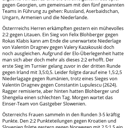
gegen Georgien, um gemeinsam mit den fünf genannten
Teams in Führung zu gehen: Russland, Aserbaidschan,
Ungarn, Armenien und die Niederlande.
Österrreichs Herren erkämpften gestern ein mühevolles
2:2 gegen Litauen. Ein Sieg von Felix Blohberger gegen
Rokas Klabis kann am Ende die unerwartete Niederlage
von Valentin Dragnev gegen Valery Kazakouski doch
noch ausgleichen. Aufgrund der Elo-Überlegenheit hatte
man sich aber doch mehr als dieses 2:2 erhofft. Der
erste Sieg im Turnier gelang zuvor in der dritten Runde
gegen Irland mit 3,5:0,5. Leider folgte darauf eine 1,5:2,5
Niederlagage gegen Rumänien, trotz eines Sieges von
Valentin Dragnev gegen Constantin Lupulescu (2624).
Ragger remisierte, aber hinten hatten Blohberger und
Shengelia einen schlechten Tag. Morgen wartet das
Einser-Team von Gastgeber Slowenien.
Österreichs Frauen sammeln in den Runden 3-5 kräftig
Punkte. Den 2:2 Punkteteilungen gegen Kroatien und
Slovenien folgte gestern gegen Norwegen mit 2,5:1,5 ein