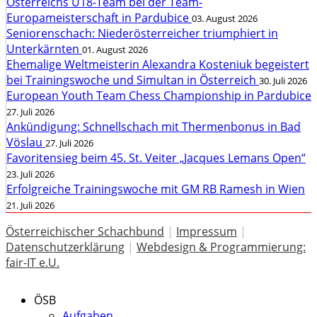
Österreichs U18-Team bei der Team-
Europameisterschaft in Pardubice
03. August 2026
Seniorenschach: Niederösterreicher triumphiert in
Unterkärnten
01. August 2026
Ehemalige Weltmeisterin Alexandra Kosteniuk begeistert
bei Trainingswoche und Simultan in Österreich
30. Juli 2026
European Youth Team Chess Championship in Pardubice
27. Juli 2026
Ankündigung: Schnellschach mit Thermenbonus in Bad
Vöslau
27. Juli 2026
Favoritensieg beim 45. St. Veiter „Jacques Lemans Open“
23. Juli 2026
Erfolgreiche Trainingswoche mit GM RB Ramesh in Wien
21. Juli 2026
Österreichischer Schachbund
|
Impressum
|
Datenschutzerklärung
|
Webdesign & Programmierung:
fair-IT e.U.
ÖSB
Aufgaben