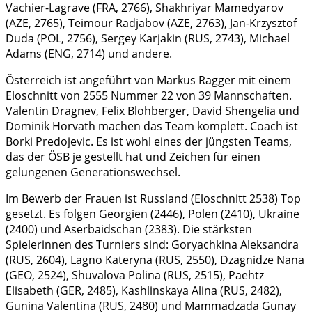
Vachier-Lagrave (FRA, 2766), Shakhriyar Mamedyarov
(AZE, 2765), Teimour Radjabov (AZE, 2763), Jan-Krzysztof
Duda (POL, 2756), Sergey Karjakin (RUS, 2743), Michael
Adams (ENG, 2714) und andere.
Österreich ist angeführt von Markus Ragger mit einem
Eloschnitt von 2555 Nummer 22 von 39 Mannschaften.
Valentin Dragnev, Felix Blohberger, David Shengelia und
Dominik Horvath machen das Team komplett. Coach ist
Borki Predojevic. Es ist wohl eines der jüngsten Teams,
das der ÖSB je gestellt hat und Zeichen für einen
gelungenen Generationswechsel.
Im Bewerb der Frauen ist Russland (Eloschnitt 2538) Top
gesetzt. Es folgen Georgien (2446), Polen (2410), Ukraine
(2400) und Aserbaidschan (2383). Die stärksten
Spielerinnen des Turniers sind: Goryachkina Aleksandra
(RUS, 2604), Lagno Kateryna (RUS, 2550), Dzagnidze Nana
(GEO, 2524), Shuvalova Polina (RUS, 2515), Paehtz
Elisabeth (GER, 2485), Kashlinskaya Alina (RUS, 2482),
Gunina Valentina (RUS, 2480) und Mammadzada Gunay