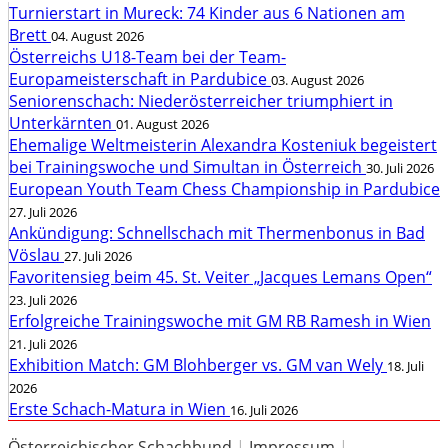
Turnierstart in Mureck: 74 Kinder aus 6 Nationen am
Brett
04. August 2026
Österreichs U18-Team bei der Team-
Europameisterschaft in Pardubice
03. August 2026
Seniorenschach: Niederösterreicher triumphiert in
Unterkärnten
01. August 2026
Ehemalige Weltmeisterin Alexandra Kosteniuk begeistert
bei Trainingswoche und Simultan in Österreich
30. Juli 2026
European Youth Team Chess Championship in Pardubice
27. Juli 2026
Ankündigung: Schnellschach mit Thermenbonus in Bad
Vöslau
27. Juli 2026
Favoritensieg beim 45. St. Veiter „Jacques Lemans Open“
23. Juli 2026
Erfolgreiche Trainingswoche mit GM RB Ramesh in Wien
21. Juli 2026
Exhibition Match: GM Blohberger vs. GM van Wely
18. Juli
2026
Erste Schach-Matura in Wien
16. Juli 2026
Österreichischer Schachbund
|
Impressum
|