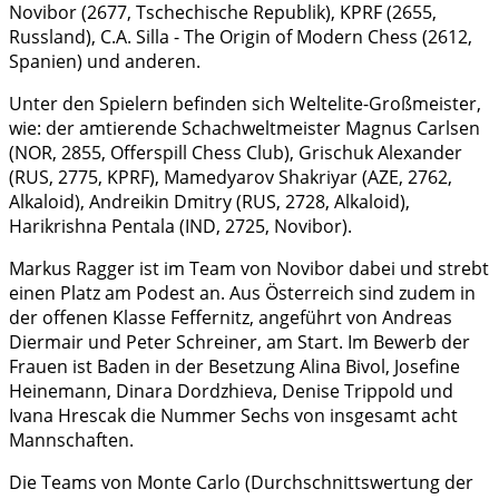
Novibor (2677, Tschechische Republik), KPRF (2655,
Russland), C.A. Silla - The Origin of Modern Chess (2612,
Spanien) und anderen.
Unter den Spielern befinden sich Weltelite-Großmeister,
wie: der amtierende Schachweltmeister Magnus Carlsen
(NOR, 2855, Offerspill Chess Club), Grischuk Alexander
(RUS, 2775, KPRF), Mamedyarov Shakriyar (AZE, 2762,
Alkaloid), Andreikin Dmitry (RUS, 2728, Alkaloid),
Harikrishna Pentala (IND, 2725, Novibor).
Markus Ragger ist im Team von Novibor dabei und strebt
einen Platz am Podest an. Aus Österreich sind zudem in
der offenen Klasse Feffernitz, angeführt von Andreas
Diermair und Peter Schreiner, am Start. Im Bewerb der
Frauen ist Baden in der Besetzung Alina Bivol, Josefine
Heinemann, Dinara Dordzhieva, Denise Trippold und
Ivana Hrescak die Nummer Sechs von insgesamt acht
Mannschaften.
Die Teams von Monte Carlo (Durchschnittswertung der