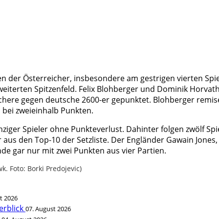
en der Österreicher, insbesondere am gestrigen vierten Spi
rweiterten Spitzenfeld. Felix Blohberger und Dominik Horva
chere gegen deutsche 2600-er gepunktet. Blohberger remis
 bei zweieinhalb Punkten.
nziger Spieler ohne Punkteverlust. Dahinter folgen zwölf S
us den Top-10 der Setzliste. Der Engländer Gawain Jones, m
de gar nur mit zwei Punkten aus vier Partien.
k. Foto: Borki Predojevic)
t 2026
erblick
07. August 2026