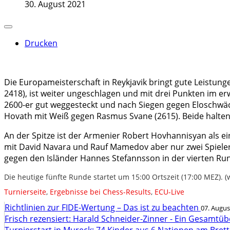
30. August 2021
Drucken
Die Europameisterschaft in Reykjavik bringt gute Leistung
2418), ist weiter ungeschlagen und mit drei Punkten im e
2600-er gut weggesteckt und nach Siegen gegen Eloschwä
Hovath mit Weiß gegen Rasmus Svane (2615). Beide halten
An der Spitze ist der Armenier Robert Hovhannisyan als ei
mit David Navara und Rauf Mamedov aber nur zwei Spieler a
gegen den Isländer Hannes Stefannsson in der vierten Run
Die heutige fünfte Runde startet um 15:00 Ortszeit (17:00 MEZ). (w
Turnierseite
,
Ergebnisse bei Chess-Results
,
ECU-Live
Richtlinien zur FIDE-Wertung – Das ist zu beachten
07. Augus
Frisch rezensiert: Harald Schneider-Zinner - Ein Gesamtüb