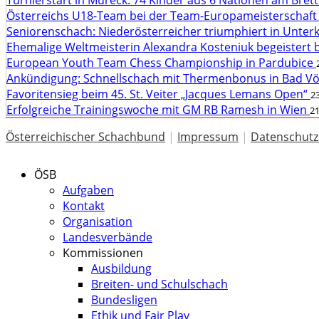
Turnierstart in Mureck: 74 Kinder aus 6 Nationen am Bret
Österreichs U18-Team bei der Team-Europameisterschaft
Seniorenschach: Niederösterreicher triumphiert in Unte
Ehemalige Weltmeisterin Alexandra Kosteniuk begeistert 
European Youth Team Chess Championship in Pardubice
Ankündigung: Schnellschach mit Thermenbonus in Bad V
Favoritensieg beim 45. St. Veiter „Jacques Lemans Open“
23
Erfolgreiche Trainingswoche mit GM RB Ramesh in Wien
21
Österreichischer Schachbund
|
Impressum
|
Datenschutz
ÖSB
Aufgaben
Kontakt
Organisation
Landesverbände
Kommissionen
Ausbildung
Breiten- und Schulschach
Bundesligen
Ethik und Fair Play