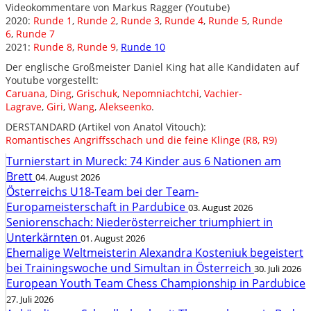
Videokommentare von Markus Ragger (Youtube)
2020:
Runde 1
,
Runde 2
,
Runde 3
,
Runde 4
,
Runde 5
,
Runde
6
,
Runde 7
2021:
Runde 8
,
Runde 9
,
Runde 10
Der englische Großmeister Daniel King hat alle Kandidaten auf
Youtube vorgestellt:
Caruana
,
Ding
,
Grischuk
,
Nepomniachtchi
,
Vachier-
Lagrave
,
Giri
,
Wang
,
Alekseenko
.
DERSTANDARD (Artikel von Anatol Vitouch):
Romantisches Angriffsschach und die feine Klinge (R8, R9)
Turnierstart in Mureck: 74 Kinder aus 6 Nationen am
Brett
04. August 2026
Österreichs U18-Team bei der Team-
Europameisterschaft in Pardubice
03. August 2026
Seniorenschach: Niederösterreicher triumphiert in
Unterkärnten
01. August 2026
Ehemalige Weltmeisterin Alexandra Kosteniuk begeistert
bei Trainingswoche und Simultan in Österreich
30. Juli 2026
European Youth Team Chess Championship in Pardubice
27. Juli 2026