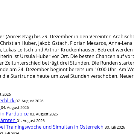
r (Anreisetag) bis 29. Dezember in den Vereinten Arabisch
 Christian Huber, Jakob Gstach, Florian Mesaros, Anna-Lena
in, Lukas Leitsch und Arthur Kruckenhauser. Betreut werde
leiterin ist Ursula Huber vor Ort. Die besten Chancen auf 
r Zeitunterschied beträgt drei Stunden. Die Runden starte
unde am 24. Dezember beginnt bereits um 10:00 Uhr. Am We
die Startrunde heute um zwei Stunden verschoben. Neuer B
t 2026
erblick
07. August 2026
t
04. August 2026
 in Pardubice
03. August 2026
rkärnten
01. August 2026
bei Trainingswoche und Simultan in Österreich
30. Juli 2026
27. Juli 2026