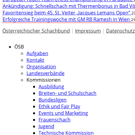
Ankündigung: Schnellschach mit Thermenbonus in Bad V
Favoritensieg beim 45. St. Veiter „Jacques Lemans Open“
23
Erfolgreiche Trainingswoche mit GM RB Ramesh in Wien
21
Österreichischer Schachbund
|
Impressum
|
Datenschutz
ÖSB
Aufgaben
Kontakt
Organisation
Landesverbände
Kommissionen
Ausbildung
Breiten- und Schulschach
Bundesligen
Ethik und Fair Play
Events und Marketing
Frauenschach
Jugend
Technische Kommission