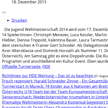
18. Dezember 2013
Drucken
Die Jugend Weltmeisterschaft 2014 wird vom 17. Dezembe
14 Spieler/innen: Christoph Menezes, Luca Kessler, Martin
Hiebler, Denise Trippold, Valentina Bauer, Laura Tarmast
dem steirischen A-Trainer Gert Schnider. Als Delegations
ihrer Altersklasse und Dominik Horvath als Nummer 11. De
Österreich). Am Samstag gibt es eine Doppelrunde. Die R
Programm und anschließend ein Kultur-Event. Eben wurde 
Offizielle Turnierseite
,
FIDE
Richtlinien zur FIDE-Wertung – Das ist zu beachten
07. Augus
Frisch rezensiert: Harald Schneider-Zinner - Ein Gesamtüb
Turnierstart in Mureck: 74 Kinder aus 6 Nationen am Bret
Österreichs U18-Team bei der Team-Europameisterschaft
Seniorenschach: Niederösterreicher triumphiert in Unte
Ehemalige Weltmeisterin Alexandra Kosteniuk begeistert 
European Youth Team Chess Championship in Pardubice