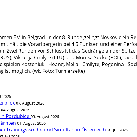
Damen EM in Belgrad. In der 8. Runde gelingt Novkovic ein
mit hält die Vorarlbergerin bei 4,5 Punkten und einer Per
n. Zwei Runden vor Schluss ist das Gedränge an der Spitze
RUS), Viktorija Cmilyte (LTU) und Monika Socko (POL), die a
 spielen Kosteniuk - Hoang, Melia - Cmilyte, Pogonina - Soc
 ist möglich. (wk, Foto: Turnierseite)
t 2026
erblick
07. August 2026
t
04. August 2026
 in Pardubice
03. August 2026
rkärnten
01. August 2026
bei Trainingswoche und Simultan in Österreich
30. Juli 2026
27. Juli 2026