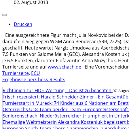
02. August 2013
Drucken
Eine ausgezeichnete Figur macht Julia Novkovic bei der 
darauf ein Sieg gegen WGM Anna Benderac (SRB, 2225). Da
geschafft. Heute wartet Nargiz Umudova aus Aserbeidscha
7,5 Punkten vor Salome Melia (GEO), Alexandra Kosteniuk (
je 6,5 Punkten, darunter Elofavoritin Anna Muzychuk. Heute
Turnierseite und auf
www.schach.de
. Eine Vorentscheidung
Turnierseite
,
ECU
Ergebnisse bei Chess-Results
Richtlinien zur FIDE-Wertung – Das ist zu beachten
07. Augus
Frisch rezensiert: Harald Schneider-Zinner - Ein Gesamtüb
Turnierstart in Mureck: 74 Kinder aus 6 Nationen am Bret
Österreichs U18-Team bei der Team-Europameisterschaft
Seniorenschach: Niederösterreicher triumphiert in Unte
Ehemalige Weltmeisterin Alexandra Kosteniuk begeistert 
European Youth Team Chess Championship in Pardubice