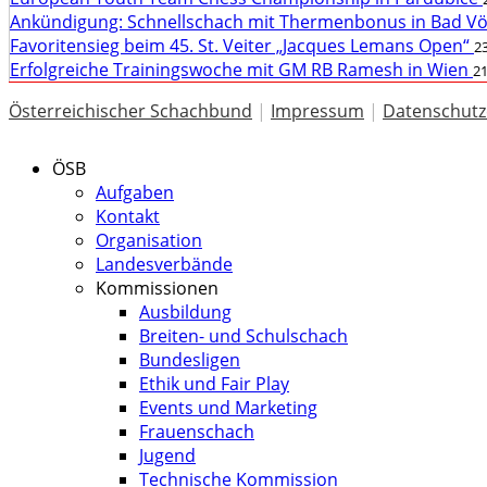
Ankündigung: Schnellschach mit Thermenbonus in Bad V
Favoritensieg beim 45. St. Veiter „Jacques Lemans Open“
23
Erfolgreiche Trainingswoche mit GM RB Ramesh in Wien
21
Österreichischer Schachbund
|
Impressum
|
Datenschutz
ÖSB
Aufgaben
Kontakt
Organisation
Landesverbände
Kommissionen
Ausbildung
Breiten- und Schulschach
Bundesligen
Ethik und Fair Play
Events und Marketing
Frauenschach
Jugend
Technische Kommission