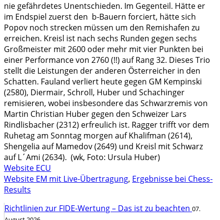
nie gefährdetes Unentschieden. Im Gegenteil. Hätte er
im Endspiel zuerst den b-Bauern forciert, hätte sich
Popov noch strecken müssen um den Remishafen zu
erreichen. Kreisl ist nach sechs Runden gegen sechs
Großmeister mit 2600 oder mehr mit vier Punkten bei
einer Performance von 2760 (!!) auf Rang 32. Dieses Trio
stellt die Leistungen der anderen Österreicher in den
Schatten. Fauland verliert heute gegen GM Kempinski
(2580), Diermair, Schroll, Huber und Schachinger
remisieren, wobei insbesondere das Schwarzremis von
Martin Christian Huber gegen den Schweizer Lars
Rindlisbacher (2312) erfreulich ist. Ragger trifft vor dem
Ruhetag am Sonntag morgen auf Khalifman (2614),
Shengelia auf Mamedov (2649) und Kreisl mit Schwarz
auf L´Ami (2634). (wk, Foto: Ursula Huber)
Website ECU
Website EM mit Live-Übertragung
,
Ergebnisse bei Chess-
Results
Richtlinien zur FIDE-Wertung – Das ist zu beachten
07.
August 2026