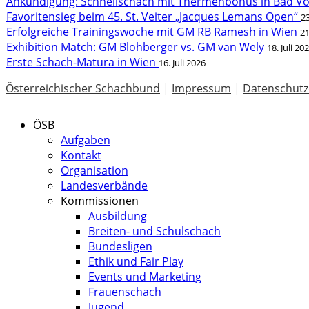
Ankündigung: Schnellschach mit Thermenbonus in Bad V
Favoritensieg beim 45. St. Veiter „Jacques Lemans Open“
23
Erfolgreiche Trainingswoche mit GM RB Ramesh in Wien
21
Exhibition Match: GM Blohberger vs. GM van Wely
18. Juli 20
Erste Schach-Matura in Wien
16. Juli 2026
Österreichischer Schachbund
|
Impressum
|
Datenschutz
ÖSB
Aufgaben
Kontakt
Organisation
Landesverbände
Kommissionen
Ausbildung
Breiten- und Schulschach
Bundesligen
Ethik und Fair Play
Events und Marketing
Frauenschach
Jugend