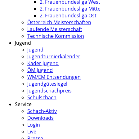
2. Frauenbundesliga West
2. Frauenbundesliga Mitte
2. Frauenbundesliga Ost
Österreich Meisterschaften
Laufende Meisterschaft
Technische Kommission
Jugend
Jugend
Jugendturnierkalender
Kader Jugend
ÖM Jugend
WM/EM Entsendungen
Jugendgütesiegel
Jugendschachpreis
Schulschach
Service
Schach-Aktiv
Downloads
Login
Live
Presse