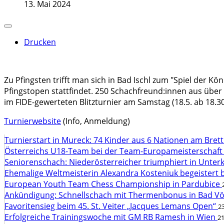
13. Mai 2024
Drucken
Zu Pfingsten trifft man sich in Bad Ischl zum "Spiel der Kön
Pfingstopen stattfindet. 250 Schachfreund:innen aus über 
im FIDE-gewerteten Blitzturnier am Samstag (18.5. ab 18.30)
Turnierwebsite
(Info, Anmeldung)
Turnierstart in Mureck: 74 Kinder aus 6 Nationen am Bret
Österreichs U18-Team bei der Team-Europameisterschaft
Seniorenschach: Niederösterreicher triumphiert in Unte
Ehemalige Weltmeisterin Alexandra Kosteniuk begeistert 
European Youth Team Chess Championship in Pardubice
Ankündigung: Schnellschach mit Thermenbonus in Bad V
Favoritensieg beim 45. St. Veiter „Jacques Lemans Open“
23
Erfolgreiche Trainingswoche mit GM RB Ramesh in Wien
21