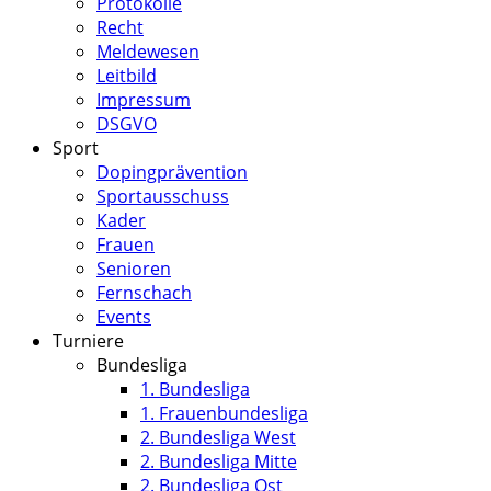
Protokolle
Recht
Meldewesen
Leitbild
Impressum
DSGVO
Sport
Dopingprävention
Sportausschuss
Kader
Frauen
Senioren
Fernschach
Events
Turniere
Bundesliga
1. Bundesliga
1. Frauenbundesliga
2. Bundesliga West
2. Bundesliga Mitte
2. Bundesliga Ost