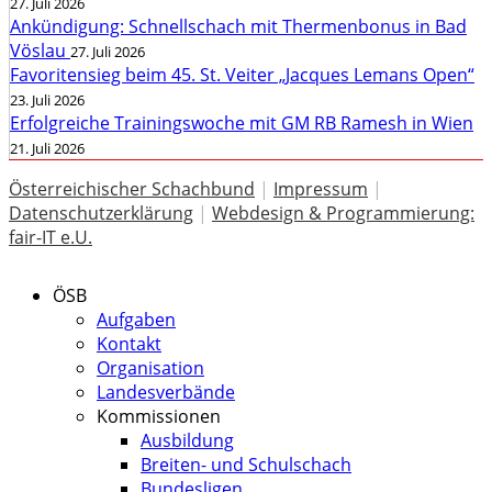
27. Juli 2026
Ankündigung: Schnellschach mit Thermenbonus in Bad
Vöslau
27. Juli 2026
Favoritensieg beim 45. St. Veiter „Jacques Lemans Open“
23. Juli 2026
Erfolgreiche Trainingswoche mit GM RB Ramesh in Wien
21. Juli 2026
Österreichischer Schachbund
|
Impressum
|
Datenschutzerklärung
|
Webdesign & Programmierung:
fair-IT e.U.
ÖSB
Aufgaben
Kontakt
Organisation
Landesverbände
Kommissionen
Ausbildung
Breiten- und Schulschach
Bundesligen