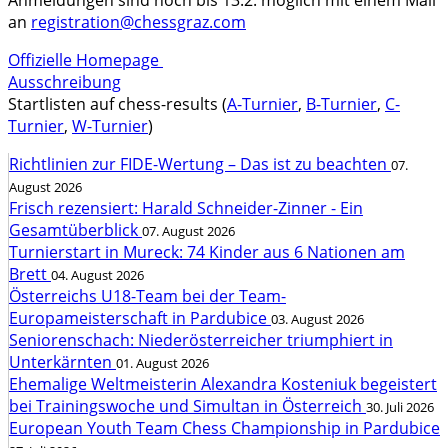
Anmeldungen sind noch bis 13.2. möglich mit einem Mail
an
registration@chessgraz.com
Offizielle Homepage
Ausschreibung
Startlisten auf chess-results (
A-Turnier
,
B-Turnier
,
C-
Turnier
,
W-Turnier
)
Richtlinien zur FIDE-Wertung – Das ist zu beachten
07.
August 2026
Frisch rezensiert: Harald Schneider-Zinner - Ein
Gesamtüberblick
07. August 2026
Turnierstart in Mureck: 74 Kinder aus 6 Nationen am
Brett
04. August 2026
Österreichs U18-Team bei der Team-
Europameisterschaft in Pardubice
03. August 2026
Seniorenschach: Niederösterreicher triumphiert in
Unterkärnten
01. August 2026
Ehemalige Weltmeisterin Alexandra Kosteniuk begeistert
bei Trainingswoche und Simultan in Österreich
30. Juli 2026
European Youth Team Chess Championship in Pardubice