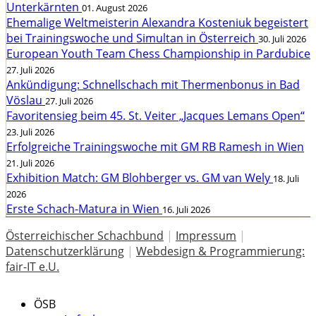
Unterkärnten
01. August 2026
Ehemalige Weltmeisterin Alexandra Kosteniuk begeistert
bei Trainingswoche und Simultan in Österreich
30. Juli 2026
European Youth Team Chess Championship in Pardubice
27. Juli 2026
Ankündigung: Schnellschach mit Thermenbonus in Bad
Vöslau
27. Juli 2026
Favoritensieg beim 45. St. Veiter „Jacques Lemans Open“
23. Juli 2026
Erfolgreiche Trainingswoche mit GM RB Ramesh in Wien
21. Juli 2026
Exhibition Match: GM Blohberger vs. GM van Wely
18. Juli
2026
Erste Schach-Matura in Wien
16. Juli 2026
Österreichischer Schachbund
|
Impressum
|
Datenschutzerklärung
|
Webdesign & Programmierung:
fair-IT e.U.
ÖSB