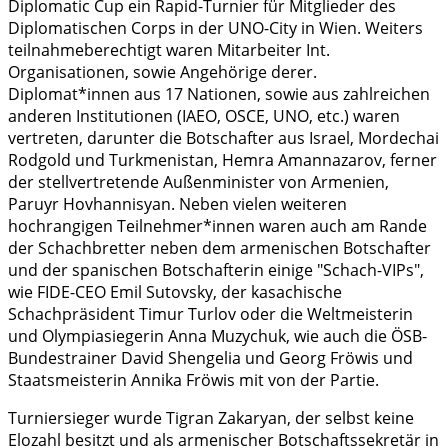
Diplomatic Cup ein Rapid-Turnier für Mitglieder des
Diplomatischen Corps in der UNO-City in Wien. Weiters
teilnahmeberechtigt waren Mitarbeiter Int.
Organisationen, sowie Angehörige derer.
Diplomat*innen aus 17 Nationen, sowie aus zahlreichen
anderen Institutionen (IAEO, OSCE, UNO, etc.) waren
vertreten, darunter die Botschafter aus
Israel, Mordechai
Rodgold und
Turkmenistan, Hemra Amannazarov, ferner
der stellvertretende Außenminister von Armenien,
Paruyr Hovhannisyan. Neben vielen weiteren
hochrangigen Teilnehmer*innen waren auch am Rande
der Schachbretter neben dem armenischen Botschafter
und der spanischen Botschafterin einige "Schach-VIPs",
wie FIDE-CEO Emil Sutovsky, der kasachische
Schachpräsident Timur Turlov oder die Weltmeisterin
und Olympiasiegerin Anna Muzychuk, wie auch die ÖSB-
Bundestrainer David Shengelia und Georg Fröwis und
Staatsmeisterin Annika Fröwis mit von der Partie.
Turniersieger wurde Tigran Zakaryan, der selbst keine
Elozahl besitzt und als armenischer Botschaftssekretär in