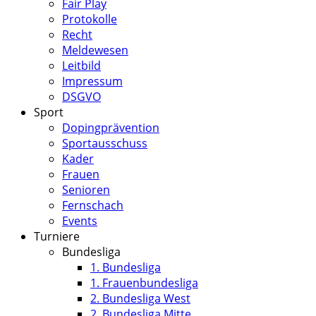
Fair Play
Protokolle
Recht
Meldewesen
Leitbild
Impressum
DSGVO
Sport
Dopingprävention
Sportausschuss
Kader
Frauen
Senioren
Fernschach
Events
Turniere
Bundesliga
1. Bundesliga
1. Frauenbundesliga
2. Bundesliga West
2. Bundesliga Mitte