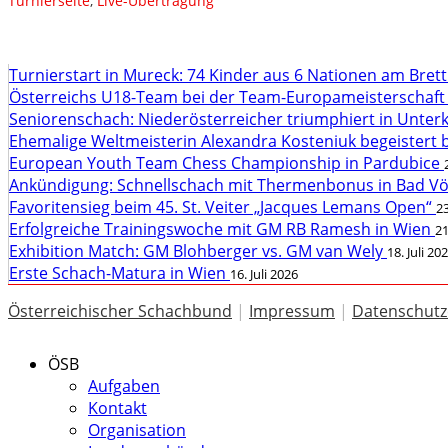
Turnierseite
,
Live-Übertragung
Turnierstart in Mureck: 74 Kinder aus 6 Nationen am Bret
Österreichs U18-Team bei der Team-Europameisterschaft
Seniorenschach: Niederösterreicher triumphiert in Unte
Ehemalige Weltmeisterin Alexandra Kosteniuk begeistert 
European Youth Team Chess Championship in Pardubice
Ankündigung: Schnellschach mit Thermenbonus in Bad V
Favoritensieg beim 45. St. Veiter „Jacques Lemans Open“
23
Erfolgreiche Trainingswoche mit GM RB Ramesh in Wien
21
Exhibition Match: GM Blohberger vs. GM van Wely
18. Juli 20
Erste Schach-Matura in Wien
16. Juli 2026
Österreichischer Schachbund
|
Impressum
|
Datenschutz
ÖSB
Aufgaben
Kontakt
Organisation