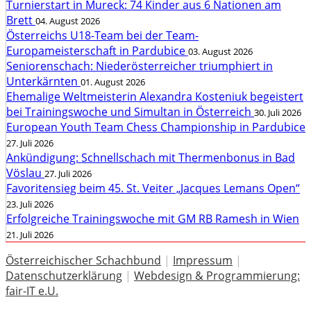
Turnierstart in Mureck: 74 Kinder aus 6 Nationen am
Brett
04. August 2026
Österreichs U18-Team bei der Team-
Europameisterschaft in Pardubice
03. August 2026
Seniorenschach: Niederösterreicher triumphiert in
Unterkärnten
01. August 2026
Ehemalige Weltmeisterin Alexandra Kosteniuk begeistert
bei Trainingswoche und Simultan in Österreich
30. Juli 2026
European Youth Team Chess Championship in Pardubice
27. Juli 2026
Ankündigung: Schnellschach mit Thermenbonus in Bad
Vöslau
27. Juli 2026
Favoritensieg beim 45. St. Veiter „Jacques Lemans Open“
23. Juli 2026
Erfolgreiche Trainingswoche mit GM RB Ramesh in Wien
21. Juli 2026
Österreichischer Schachbund
|
Impressum
|
Datenschutzerklärung
|
Webdesign & Programmierung:
fair-IT e.U.