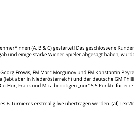
nehmer*innen (A, B & C) gestartet! Das geschlossene Rund
e gab und einige starke Wiener Spieler abgesagt haben, wu
 IM Georg Fröwis, FM Marc Morgunov und FM Konstantin Pey
(lebt aber in Niederösterreich) und der deutsche GM Phill
u-Hor, Frank und Mica benötigen „nur“ 5,5 Punkte für eine
es B-Turnieres erstmalig live übertragen werden. (af, Text/I