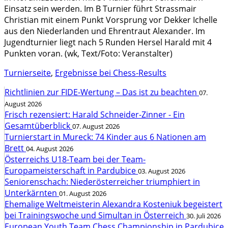
Einsatz sein werden. Im B Turnier führt Strassmair
Christian mit einem Punkt Vorsprung vor Dekker Ichelle
aus den Niederlanden und Ehrentraut Alexander. Im
Jugendturnier liegt nach 5 Runden Hersel Harald mit 4
Punkten voran. (wk, Text/Foto: Veranstalter)
Turnierseite
,
Ergebnisse bei Chess-Results
Richtlinien zur FIDE-Wertung – Das ist zu beachten
07.
August 2026
Frisch rezensiert: Harald Schneider-Zinner - Ein
Gesamtüberblick
07. August 2026
Turnierstart in Mureck: 74 Kinder aus 6 Nationen am
Brett
04. August 2026
Österreichs U18-Team bei der Team-
Europameisterschaft in Pardubice
03. August 2026
Seniorenschach: Niederösterreicher triumphiert in
Unterkärnten
01. August 2026
Ehemalige Weltmeisterin Alexandra Kosteniuk begeistert
bei Trainingswoche und Simultan in Österreich
30. Juli 2026
European Youth Team Chess Championship in Pardubice