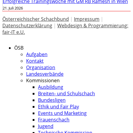
Erfolgreiche Trainingswoche mit GM RB Ramesh in Wien
21. Juli 2026
Österreichischer Schachbund
|
Impressum
|
Datenschutzerklärung
|
Webdesign & Programmierung:
fair-IT e.U.
ÖSB
Aufgaben
Kontakt
Organisation
Landesverbände
Kommissionen
Ausbildung
Breiten- und Schulschach
Bundesligen
Ethik und Fair Play
Events und Marketing
Frauenschach
Jugend
Technische Kommission