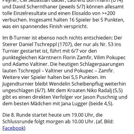
Peyrer, CM Sebastian Bauer, Laurenz Borrmann (U14)
und David Schernthaner (jeweils 5/7) können allesamt
tolle Einzelresultate und einen Elosaldo von >+200
verbuchen. Insgesamt halten 16 Spieler bei 5 Punkten,
was ein spannendes Finish verspricht.
Im B-Turnier ist ebenso noch nichts entschieden: Der
Steirer Daniel Tschreppl (1707), der nur als Nr. 53 ins
Turnier gestartet ist, führt mit 6/7 vor den
punktegleichen Kärntnern Florin Zamfir, Vilim Pokupec
und Adamo Valtiner. Die heutigen Schlagerpaarungen
lauten Tschreppl – Valtiner und Pokupec – Zamfir.
Weitere vier Spieler halten bei 5,5 Punkten. Im
Jugendturnier bleibt Wendelin Scheibenpflug weiterhin
ungeschlagen (6/7). Mit dem Kroaten Niko Radalj (5,5)
gibt es einen direkten Verfolger vor Jason Puschnig und
dem besten Mädchen mit Jana Lugger (beide 4,5).
Die 8. Runde startet heute um 19.00 Uhr, die
Schlussrunde folgt morgen ab 10.00 Uhr. (af, Bild:
Facebook
)