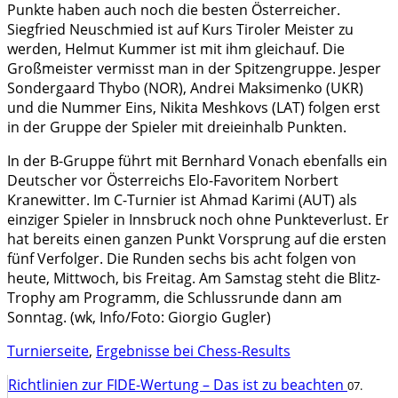
Punkte haben auch noch die besten Österreicher.
Siegfried Neuschmied ist auf Kurs Tiroler Meister zu
werden, Helmut Kummer ist mit ihm gleichauf. Die
Großmeister vermisst man in der Spitzengruppe. Jesper
Sondergaard Thybo (NOR), Andrei Maksimenko (UKR)
und die Nummer Eins, Nikita Meshkovs (LAT) folgen erst
in der Gruppe der Spieler mit dreieinhalb Punkten.
In der B-Gruppe führt mit Bernhard Vonach ebenfalls ein
Deutscher vor Österreichs Elo-Favoritem Norbert
Kranewitter. Im C-Turnier ist Ahmad Karimi (AUT) als
einziger Spieler in Innsbruck noch ohne Punkteverlust. Er
hat bereits einen ganzen Punkt Vorsprung auf die ersten
fünf Verfolger. Die Runden sechs bis acht folgen von
heute, Mittwoch, bis Freitag. Am Samstag steht die Blitz-
Trophy am Programm, die Schlussrunde dann am
Sonntag. (wk, Info/Foto: Giorgio Gugler)
Turnierseite
,
Ergebnisse bei Chess-Results
Richtlinien zur FIDE-Wertung – Das ist zu beachten
07.