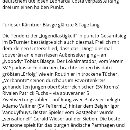
deutschem titellosen Leonarda Costa verpasste Rang
drei um einen halben Punkt.
Furioser Kärntner Blasge glänzte 8 Tage lang
Die Tendenz der „Jugendlastigkeit“ in puncto Gesamtsieg
im B-Turnier bestätigte sich auch diesmal. Freilich mit
dem kleinen Unterschied, dass das „Ding“ diesmal
souverän an einen riesen Außenseiter ging – an
„Nobody“ Tobias Blasge. Der Lokalmatador, vom Verein
SV Sparkasse Feldkirchen, brachte seinen bis dato
größten „Erfolg“ wie ein Routinier in trockene Tücher.
„Verbannte“ seinen durchaus im Favoritenkreis
gehandelten jungen oberösterreichischen (SV Krems)
Rivalen Patrick Fuchs – via souveräner 5
Zweitwertungszähler – auf Rang zwei. Platz vier belegte
Adamo Valtiner (SV Feffernitz) hinter dem Belgier Igor
Vanduyfhuys. Bester Spieler vom Gastgeber wurde
„sensationell“ Gerald Wieser auf der Sieben. Die beste
Amazone spielt für das burgenländische Pamhagen und