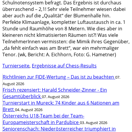
Schulnotensystem befragt. Das Ergebnis ist durchaus
überraschend – 2,1! Sehr viele Teilnehmer wiesen dabei
aber auch auf die „Qualität“ der Blumenhalle hin.
Perfekte Klimaanlage, kompletter Luftaustausch in ca. 1
Stunde und Raumhöhe von 8 Metern. Wie dies aber in
kleineren nicht klimatisierten Räumen ist?! Was viele
TeilnehmerInnen vermissten: die Mimik ihres Gegenüber,
„da fehlt einfach was am Brett“, war ein mehrmaliger
Tenor. (wk, Bericht: A. Eichhorn, Foto: G. Hametner)
Turnierseite
,
Ergebnisse auf Chess-Results
Richtlinien zur FIDE-Wertung – Das ist zu beachten
07.
August 2026
Frisch rezensiert: Harald Schneider-Zinner - Ein
Gesamtüberblick
07. August 2026
Turnierstart in Mureck: 74 Kinder aus 6 Nationen am
Brett
04. August 2026
Österreichs U18-Team bei der Team-
Europameisterschaft in Pardubice
03. August 2026
Seniorenschach: Niederösterreicher triumphiert in