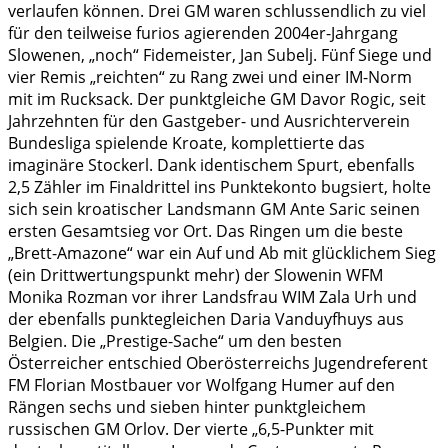
verlaufen können. Drei GM waren schlussendlich zu viel
für den teilweise furios agierenden 2004er-Jahrgang
Slowenen, „noch“ Fidemeister, Jan Subelj. Fünf Siege und
vier Remis „reichten“ zu Rang zwei und einer IM-Norm
mit im Rucksack. Der punktgleiche GM Davor Rogic, seit
Jahrzehnten für den Gastgeber- und Ausrichterverein
Bundesliga spielende Kroate, komplettierte das
imaginäre Stockerl. Dank identischem Spurt, ebenfalls
2,5 Zähler im Finaldrittel ins Punktekonto bugsiert, holte
sich sein kroatischer Landsmann GM Ante Saric seinen
ersten Gesamtsieg vor Ort. Das Ringen um die beste
„Brett-Amazone“ war ein Auf und Ab mit glücklichem Sieg
(ein Drittwertungspunkt mehr) der Slowenin WFM
Monika Rozman vor ihrer Landsfrau WIM Zala Urh und
der ebenfalls punktegleichen Daria Vanduyfhuys aus
Belgien. Die „Prestige-Sache“ um den besten
Österreicher entschied Oberösterreichs Jugendreferent
FM Florian Mostbauer vor Wolfgang Humer auf den
Rängen sechs und sieben hinter punktgleichem
russischen GM Orlov. Der vierte „6,5-Punkter mit