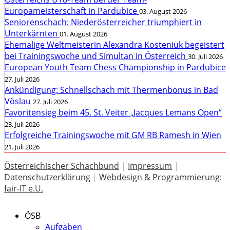
Europameisterschaft in Pardubice
03. August 2026
Seniorenschach: Niederösterreicher triumphiert in
Unterkärnten
01. August 2026
Ehemalige Weltmeisterin Alexandra Kosteniuk begeistert
bei Trainingswoche und Simultan in Österreich
30. Juli 2026
European Youth Team Chess Championship in Pardubice
27. Juli 2026
Ankündigung: Schnellschach mit Thermenbonus in Bad
Vöslau
27. Juli 2026
Favoritensieg beim 45. St. Veiter „Jacques Lemans Open“
23. Juli 2026
Erfolgreiche Trainingswoche mit GM RB Ramesh in Wien
21. Juli 2026
Österreichischer Schachbund
|
Impressum
|
Datenschutzerklärung
|
Webdesign & Programmierung:
fair-IT e.U.
ÖSB
Aufgaben