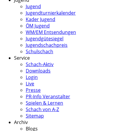
Jugend
Jugend
Jugendturnierkalender
Kader Jugend
ÖM Jugend
WM/EM Entsendungen
Jugendgütesiegel
Jugendschachpreis
Schulschach
Service
Schach-Aktiv
Downloads
Login
Live
Presse
PR-Info Veranstalter
Spielen & Lernen
Schach von A-Z
Sitemap
Archiv
Blogs