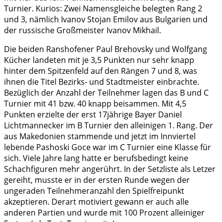
Turnier. Kurios: Zwei Namensgleiche belegten Rang 2
und 3, nämlich Ivanov Stojan Emilov aus Bulgarien und
der russische Großmeister Ivanov Mikhail.
Die beiden Ranshofener Paul Brehovsky und Wolfgang
Kücher landeten mit je 3,5 Punkten nur sehr knapp
hinter dem Spitzenfeld auf den Rängen 7 und 8, was
ihnen die Titel Bezirks- und Stadtmeister einbrachte.
Bezüglich der Anzahl der Teilnehmer lagen das B und C
Turnier mit 41 bzw. 40 knapp beisammen. Mit 4,5
Punkten erzielte der erst 17jährige Bayer Daniel
Lichtmannecker im B Turnier den alleinigen 1. Rang. Der
aus Makedonien stammende und jetzt im Innviertel
lebende Pashoski Goce war im C Turnier eine Klasse für
sich. Viele Jahre lang hatte er berufsbedingt keine
Schachfiguren mehr angerührt. In der Setzliste als Letzer
gereiht, musste er in der ersten Runde wegen der
ungeraden Teilnehmeranzahl den Spielfreipunkt
akzeptieren. Derart motiviert gewann er auch alle
anderen Partien und wurde mit 100 Prozent alleiniger