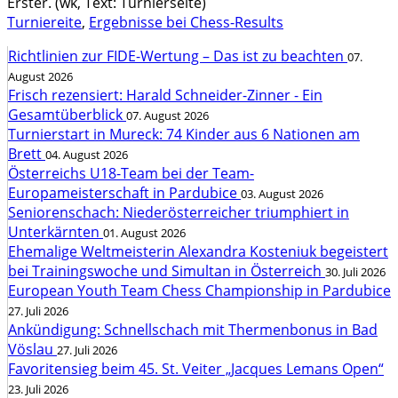
Erster. (wk, Text: Turnierseite)
Turniereite
,
Ergebnisse bei Chess-Results
Richtlinien zur FIDE-Wertung – Das ist zu beachten
07.
August 2026
Frisch rezensiert: Harald Schneider-Zinner - Ein
Gesamtüberblick
07. August 2026
Turnierstart in Mureck: 74 Kinder aus 6 Nationen am
Brett
04. August 2026
Österreichs U18-Team bei der Team-
Europameisterschaft in Pardubice
03. August 2026
Seniorenschach: Niederösterreicher triumphiert in
Unterkärnten
01. August 2026
Ehemalige Weltmeisterin Alexandra Kosteniuk begeistert
bei Trainingswoche und Simultan in Österreich
30. Juli 2026
European Youth Team Chess Championship in Pardubice
27. Juli 2026
Ankündigung: Schnellschach mit Thermenbonus in Bad
Vöslau
27. Juli 2026
Favoritensieg beim 45. St. Veiter „Jacques Lemans Open“
23. Juli 2026