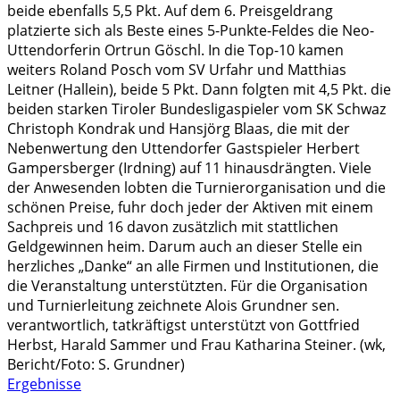
beide ebenfalls 5,5 Pkt. Auf dem 6. Preisgeldrang
platzierte sich als Beste eines 5-Punkte-Feldes die Neo-
Uttendorferin Ortrun Göschl. In die Top-10 kamen
weiters Roland Posch vom SV Urfahr und Matthias
Leitner (Hallein), beide 5 Pkt. Dann folgten mit 4,5 Pkt. die
beiden starken Tiroler Bundesligaspieler vom SK Schwaz
Christoph Kondrak und Hansjörg Blaas, die mit der
Nebenwertung den Uttendorfer Gastspieler Herbert
Gampersberger (Irdning) auf 11 hinausdrängten. Viele
der Anwesenden lobten die Turnierorganisation und die
schönen Preise, fuhr doch jeder der Aktiven mit einem
Sachpreis und 16 davon zusätzlich mit stattlichen
Geldgewinnen heim. Darum auch an dieser Stelle ein
herzliches „Danke“ an alle Firmen und Institutionen, die
die Veranstaltung unterstützten. Für die Organisation
und Turnierleitung zeichnete Alois Grundner sen.
verantwortlich, tatkräftigst unterstützt von Gottfried
Herbst, Harald Sammer und Frau Katharina Steiner. (wk,
Bericht/Foto: S. Grundner)
Ergebnisse