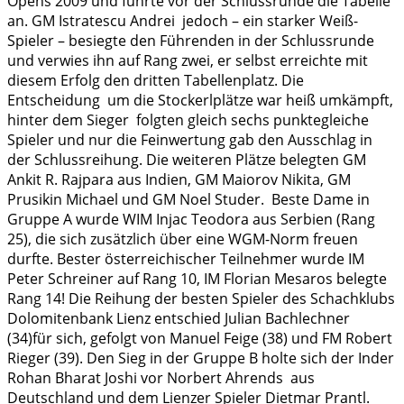
Opens 2009 und führte vor der Schlussrunde die Tabelle
an. GM Istratescu Andrei jedoch – ein starker Weiß-
Spieler – besiegte den Führenden in der Schlussrunde
und verwies ihn auf Rang zwei, er selbst erreichte mit
diesem Erfolg den dritten Tabellenplatz. Die
Entscheidung um die Stockerlplätze war heiß umkämpft,
hinter dem Sieger folgten gleich sechs punktegleiche
Spieler und nur die Feinwertung gab den Ausschlag in
der Schlussreihung. Die weiteren Plätze belegten GM
Ankit R. Rajpara aus Indien, GM Maiorov Nikita, GM
Prusikin Michael und GM Noel Studer. Beste Dame in
Gruppe A wurde WIM Injac Teodora aus Serbien (Rang
25), die sich zusätzlich über eine WGM-Norm freuen
durfte. Bester österreichischer Teilnehmer wurde IM
Peter Schreiner auf Rang 10, IM Florian Mesaros belegte
Rang 14! Die Reihung der besten Spieler des Schachklubs
Dolomitenbank Lienz entschied Julian Bachlechner
(34)für sich, gefolgt von Manuel Feige (38) und FM Robert
Rieger (39). Den Sieg in der Gruppe B holte sich der Inder
Rohan Bharat Joshi vor Norbert Ahrends aus
Deutschland und dem Lienzer Spieler Dietmar Prantl.