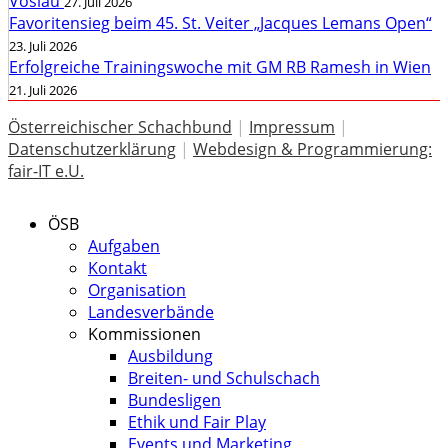
Vöslau
27. Juli 2026
Favoritensieg beim 45. St. Veiter „Jacques Lemans Open“
23. Juli 2026
Erfolgreiche Trainingswoche mit GM RB Ramesh in Wien
21. Juli 2026
Österreichischer Schachbund
|
Impressum
|
Datenschutzerklärung
|
Webdesign & Programmierung:
fair-IT e.U.
ÖSB
Aufgaben
Kontakt
Organisation
Landesverbände
Kommissionen
Ausbildung
Breiten- und Schulschach
Bundesligen
Ethik und Fair Play
Events und Marketing