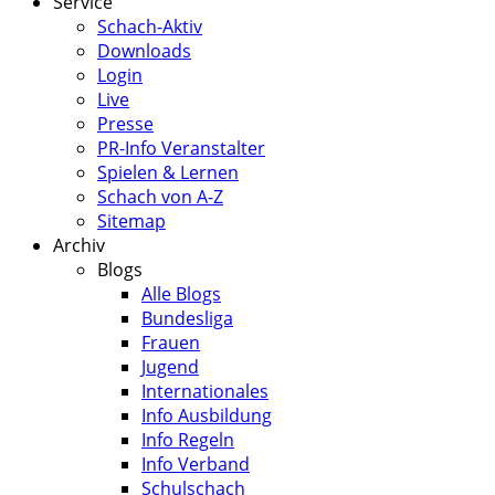
Service
Schach-Aktiv
Downloads
Login
Live
Presse
PR-Info Veranstalter
Spielen & Lernen
Schach von A-Z
Sitemap
Archiv
Blogs
Alle Blogs
Bundesliga
Frauen
Jugend
Internationales
Info Ausbildung
Info Regeln
Info Verband
Schulschach