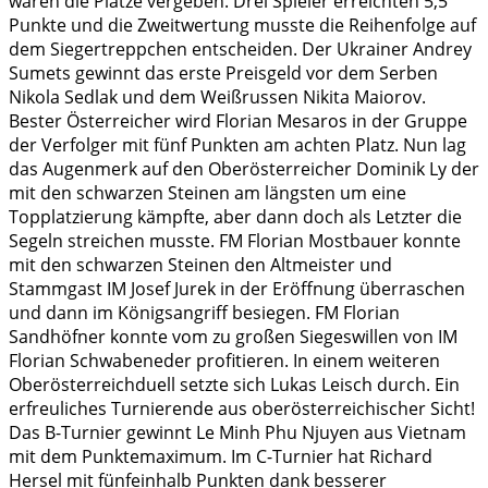
waren die Plätze vergeben. Drei Spieler erreichten 5,5
Punkte und die Zweitwertung musste die Reihenfolge auf
dem Siegertreppchen entscheiden. Der Ukrainer Andrey
Sumets gewinnt das erste Preisgeld vor dem Serben
Nikola Sedlak und dem Weißrussen Nikita Maiorov.
Bester Österreicher wird Florian Mesaros in der Gruppe
der Verfolger mit fünf Punkten am achten Platz. Nun lag
das Augenmerk auf den Oberösterreicher Dominik Ly der
mit den schwarzen Steinen am längsten um eine
Topplatzierung kämpfte, aber dann doch als Letzter die
Segeln streichen musste. FM Florian Mostbauer konnte
mit den schwarzen Steinen den Altmeister und
Stammgast IM Josef Jurek in der Eröffnung überraschen
und dann im Königsangriff besiegen. FM Florian
Sandhöfner konnte vom zu großen Siegeswillen von IM
Florian Schwabeneder profitieren. In einem weiteren
Oberösterreichduell setzte sich Lukas Leisch durch. Ein
erfreuliches Turnierende aus oberösterreichischer Sicht!
Das B-Turnier gewinnt Le Minh Phu Njuyen aus Vietnam
mit dem Punktemaximum. Im C-Turnier hat Richard
Hersel mit fünfeinhalb Punkten dank besserer