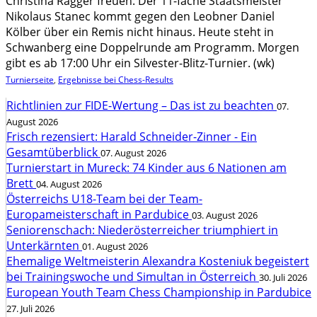
Christina Ragger freuen. Der 11-fache Staatsmeister
Nikolaus Stanec kommt gegen den Leobner Daniel
Kölber über ein Remis nicht hinaus. Heute steht in
Schwanberg eine Doppelrunde am Programm. Morgen
gibt es ab 17:00 Uhr ein Silvester-Blitz-Turnier. (wk)
Turnierseite
,
Ergebnisse bei Chess-Results
Richtlinien zur FIDE-Wertung – Das ist zu beachten
07.
August 2026
Frisch rezensiert: Harald Schneider-Zinner - Ein
Gesamtüberblick
07. August 2026
Turnierstart in Mureck: 74 Kinder aus 6 Nationen am
Brett
04. August 2026
Österreichs U18-Team bei der Team-
Europameisterschaft in Pardubice
03. August 2026
Seniorenschach: Niederösterreicher triumphiert in
Unterkärnten
01. August 2026
Ehemalige Weltmeisterin Alexandra Kosteniuk begeistert
bei Trainingswoche und Simultan in Österreich
30. Juli 2026
European Youth Team Chess Championship in Pardubice
27. Juli 2026