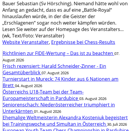
Bauer Sebastian (Sv Hörsching). Niemand hätte wohl von
Anfang an gedacht, dass es auf eine „Battle-Royal“
hinauslaufen würde, in der die Geister der
„Erschlagenen“ sogar noch weiter kämpfen würden.
Lesen Sie weiter auf der Homepage des Veranstalters...
(wk, Text/Foto: Veranstalter)
Website Veranstalter
,
Ergebnisse bei Chess-Results
Richtlinien zur FIDE-Wertung – Das ist zu beachten
07.
August 2026
Frisch rezensiert: Harald Schneider-Zinner - Ein
Gesamtüberblick
07. August 2026
Turnierstart in Mureck: 74 Kinder aus 6 Nationen am
Brett
04. August 2026
Österreichs U18-Team bei der Team-
Europameisterschaft in Pardubice
03. August 2026
Seniorenschach: Niederösterreicher triumphiert in
Unterkärnten
01. August 2026
Ehemalige Weltmeisterin Alexandra Kosteniuk begeistert
bei Trainingswoche und Simultan in Österreich
30. Juli 2026
European Youth Team Chess Championship in Pardubice