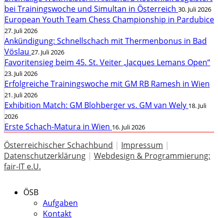
bei Trainingswoche und Simultan in Österreich
30. Juli 2026
European Youth Team Chess Championship in Pardubice
27. Juli 2026
Ankündigung: Schnellschach mit Thermenbonus in Bad
Vöslau
27. Juli 2026
Favoritensieg beim 45. St. Veiter „Jacques Lemans Open“
23. Juli 2026
Erfolgreiche Trainingswoche mit GM RB Ramesh in Wien
21. Juli 2026
Exhibition Match: GM Blohberger vs. GM van Wely
18. Juli
2026
Erste Schach-Matura in Wien
16. Juli 2026
Österreichischer Schachbund
|
Impressum
|
Datenschutzerklärung
|
Webdesign & Programmierung:
fair-IT e.U.
ÖSB
Aufgaben
Kontakt