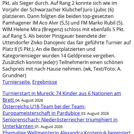
Pkt. als Sieger durch. Auf Rang 2 konnte sich wie im
Vorjahr der Schwarzacher Klubchef Juro Ljubic (6)
platzieren. Dann folgten die beiden top-gesetzten
Pamhagener IM Aco Alvir (5,5) und FM Marko Rubil (5).
WIM Helene Mira (Bregenz) schloss mit ebenfalls 5 Pkt.
auf Rang 5. Als bester Pinzgauer beendete der
Uttendorfer Zivko Danojevic das fair geführte Turnier auf
Platz 8 (5 Pkt.). An die Bestplatzierten und
Kategoriensieger wurden 14 Geldpreise vergeben.
Zusätzlich konnte jede(r) TeilnehmerIn einen schönen
Sachpreis mit nach Hause nehmen. (wk, Text/Foto: A.
Grundner)
Turnierseite
,
Ergebnisse
Turnierstart in Mureck: 74 Kinder aus 6 Nationen am
Brett
04. August 2026
Österreichs U18-Team bei der Team-
Europameisterschaft in Pardubice
03. August 2026
Seniorenschach: Niederösterreicher triumphiert in
Unterkärnten
01. August 2026
Ehemalige Weltmeisterin Alexandra Kosteniuk begeistert