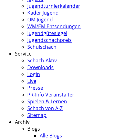
Jugendturnierkalender
Kader Jugend
ÖM Jugend
WM/EM Entsendungen
Jugendgütesiegel
Jugendschachpreis
Schulschach
Service
Schach-Aktiv
Downloads
Login
Live
Presse
PR-Info Veranstalter
Spielen & Lernen
Schach von A-Z
Sitemap
Archiv
Blogs
Alle Blogs