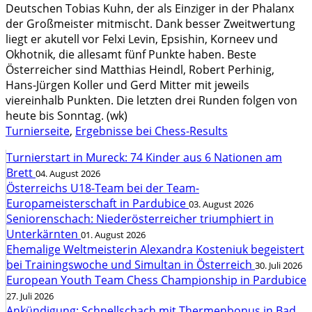
Deutschen Tobias Kuhn, der als Einziger in der Phalanx
der Großmeister mitmischt. Dank besser Zweitwertung
liegt er akutell vor Felxi Levin, Epsishin, Korneev und
Okhotnik, die allesamt fünf Punkte haben. Beste
Österreicher sind Matthias Heindl, Robert Perhinig,
Hans-Jürgen Koller und Gerd Mitter mit jeweils
viereinhalb Punkten. Die letzten drei Runden folgen von
heute bis Sonntag. (wk)
Turnierseite
,
Ergebnisse bei Chess-Results
Turnierstart in Mureck: 74 Kinder aus 6 Nationen am
Brett
04. August 2026
Österreichs U18-Team bei der Team-
Europameisterschaft in Pardubice
03. August 2026
Seniorenschach: Niederösterreicher triumphiert in
Unterkärnten
01. August 2026
Ehemalige Weltmeisterin Alexandra Kosteniuk begeistert
bei Trainingswoche und Simultan in Österreich
30. Juli 2026
European Youth Team Chess Championship in Pardubice
27. Juli 2026
Ankündigung: Schnellschach mit Thermenbonus in Bad