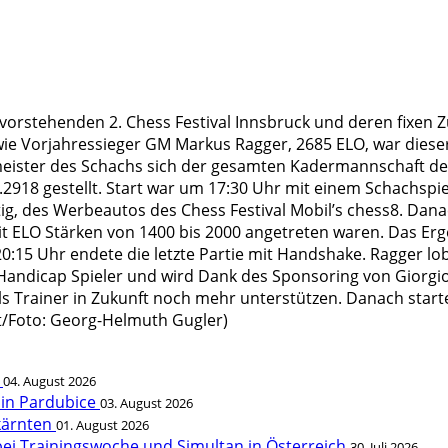
evorstehenden 2. Chess Festival Innsbruck und deren fixen
wie Vorjahressieger GM Markus Ragger, 2685 ELO, war diese
eister des Schachs sich der gesamten Kadermannschaft de
.2918 gestellt. Start war um 17:30 Uhr mit einem Schachspi
tig, des Werbeautos des Chess Festival Mobil’s chess8. Dana
t ELO Stärken von 1400 bis 2000 angetreten waren. Das Ergebn
0:15 Uhr endete die letzte Partie mit Handshake. Ragger lob
Handicap Spieler und wird Dank des Sponsoring von Giorgio
als Trainer in Zukunft noch mehr unterstützen. Danach start
xt/Foto: Georg-Helmuth Gugler)
t
04. August 2026
 in Pardubice
03. August 2026
rkärnten
01. August 2026
bei Trainingswoche und Simultan in Österreich
30. Juli 2026