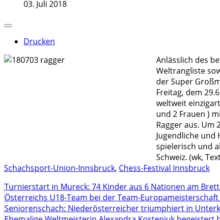
03. Juli 2018
Drucken
Anlässlich des b
Weltrangliste so
der Super Großm
Freitag, dem 29.6
weltweit einzigar
und 2 Frauen ) mi
Ragger aus. Um 2
Jugendliche und 
spielerisch und 
Schweiz. (wk, Te
Schachsport-Union-Innsbruck
,
Chess-Festival Innsbruck
Turnierstart in Mureck: 74 Kinder aus 6 Nationen am Bret
Österreichs U18-Team bei der Team-Europameisterschaft
Seniorenschach: Niederösterreicher triumphiert in Unte
Ehemalige Weltmeisterin Alexandra Kosteniuk begeistert 