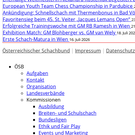
European Youth Team Chess Championship in Pardubice
Ankündigung: Schnellschach mit Thermenbonus in Bad V
Favoritensieg beim 45. St. Veiter „Jacques Lemans Open“
23
Erfolgreiche Trainingswoche mit GM RB Ramesh in Wien
21
Exhibition Match: GM Blohberger vs. GM van Wely
18. Juli 20
Erste Schach-Matura in Wien
16. Juli 2026
Österreichischer Schachbund
|
Impressum
|
Datenschutz
ÖSB
Aufgaben
Kontakt
Organisation
Landesverbände
Kommissionen
Ausbildung
Breiten- und Schulschach
Bundesligen
Ethik und Fair Play
Events und Marketing