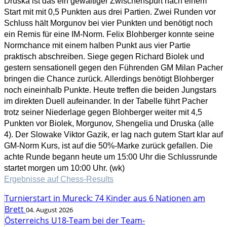
Druska ist das ein gewaltiger Zwischenspurt nach einem
Start mit mit 0,5 Punkten aus drei Partien. Zwei Runden vor
Schluss hält Morgunov bei vier Punkten und benötigt noch
ein Remis für eine IM-Norm. Felix Blohberger konnte seine
Normchance mit einem halben Punkt aus vier Partie
praktisch abschreiben. Siege gegen Richard Biolek und
gestern sensationell gegen den Führenden GM Milan Pacher
bringen die Chance zurück. Allerdings benötigt Blohberger
noch eineinhalb Punkte. Heute treffen die beiden Jungstars
im direkten Duell aufeinander. In der Tabelle führt Pacher
trotz seiner Niederlage gegen Blohberger weiter mit 4,5
Punkten vor Biolek, Morgunov, Shengelia und Druska (alle
4). Der Slowake Viktor Gazik, er lag nach gutem Start klar auf
GM-Norm Kurs, ist auf die 50%-Marke zurück gefallen. Die
achte Runde begann heute um 15:00 Uhr die Schlussrunde
startet morgen um 10:00 Uhr. (wk)
Ergebnisse auf Chess-Results
Turnierstart in Mureck: 74 Kinder aus 6 Nationen am
Brett
04. August 2026
Österreichs U18-Team bei der Team-