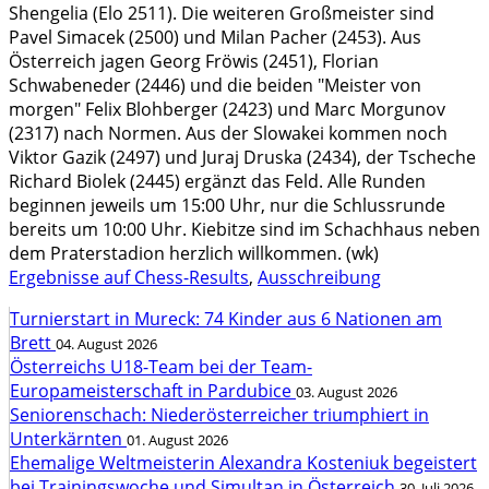
Shengelia (Elo 2511). Die weiteren Großmeister sind
Pavel Simacek (2500) und Milan Pacher (2453). Aus
Österreich jagen Georg Fröwis (2451), Florian
Schwabeneder (2446) und die beiden "Meister von
morgen" Felix Blohberger (2423) und Marc Morgunov
(2317) nach Normen. Aus der Slowakei kommen noch
Viktor Gazik (2497) und Juraj Druska (2434), der Tscheche
Richard Biolek (2445) ergänzt das Feld. Alle Runden
beginnen jeweils um 15:00 Uhr, nur die Schlussrunde
bereits um 10:00 Uhr. Kiebitze sind im Schachhaus neben
dem Praterstadion herzlich willkommen. (wk)
Ergebnisse auf Chess-Results
,
Ausschreibung
Turnierstart in Mureck: 74 Kinder aus 6 Nationen am
Brett
04. August 2026
Österreichs U18-Team bei der Team-
Europameisterschaft in Pardubice
03. August 2026
Seniorenschach: Niederösterreicher triumphiert in
Unterkärnten
01. August 2026
Ehemalige Weltmeisterin Alexandra Kosteniuk begeistert
bei Trainingswoche und Simultan in Österreich
30. Juli 2026