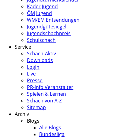
Kader Jugend
ÖM Jugend
WM/EM Entsendungen
Jugendgütesiegel
Jugendschachpreis
Schulschach
Service
Schach-Aktiv
Downloads
Login
Live
Presse
PR-Info Veranstalter
Spielen & Lernen
Schach von A-Z
Sitemap
Archiv
Blogs
Alle Blogs
Bundesliga